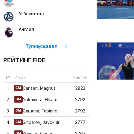
Узбекистан
Англия
Тўлиқ жадвал
РЕЙТИНГ FIDE
№
Игрок
Рейтинг
1
Carlsen, Magnus
2823
GM
2
Nakamura, Hikaru
2792
GM
3
Caruana, Fabiano
2792
GM
4
Sindarov, Javokhir
2777
GM
5
Keymer, Vincent
2767
GM