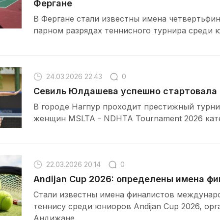
Фергане
В Фергане стали известны имена четвертьфи
парном разрядах теннисного турнира среди 
24.03.2026 22:43
0
Севиль Юлдашева успешно стартовала 
В городе Нагпур проходит престижный турни
женщин MSLTA - NDHTA Tournament 2026 кат
22.03.2026 20:14
0
Andijan Cup 2026: определены имена ф
Стали известны имена финалистов междунар
теннису среди юниоров Andijan Cup 2026, орг
Андижане.