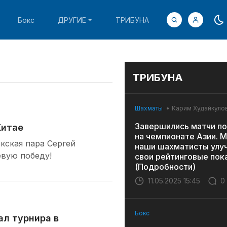
Бокс
ДРУГИЕ
ТРИБУНА
ТРИБУНА
Шахматы
Карим Худайкуло
Завершились матчи по
Китае
на чемпионате Азии. 
кская пара Сергей
наши шахматисты улу
евую победу!
свои рейтинговые пок
(Подробности)
11.05.2025 15:45
0
Бокс
ал турнира в