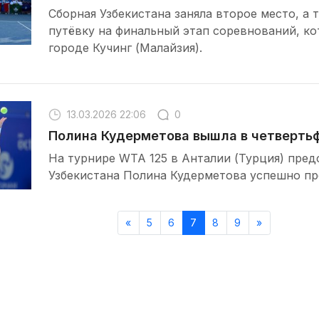
Сборная Узбекистана заняла второе место, а 
путёвку на финальный этап соревнований, к
городе Кучинг (Малайзия).
13.03.2026 22:06
0
Полина Кудерметова вышла в четверть
На турнире WTA 125 в Анталии (Турция) пре
Узбекистана Полина Кудерметова успешно п
«
5
6
7
8
9
»