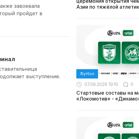
церемония открытия че
также завоевала
Азии по тяжёлой атлети
оторый пройдет в
финал
дставительница
Футбол
родолжает выступление.
07.08.2026 19:10
0
Стартовые составы на м
«Локомотив» - «Динамо