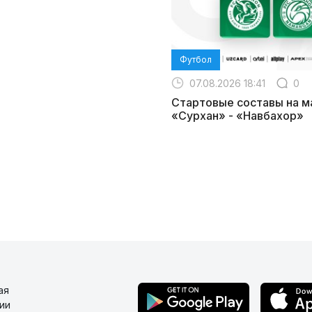
Футбол
07.08.2026 18:41
0
Стартовые составы на м
«Сурхан» - «Навбахор»
ая
ии