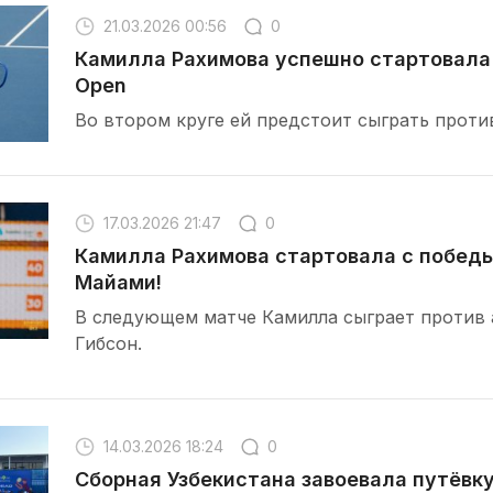
21.03.2026 00:56
0
Камилла Рахимова успешно стартовала 
Open
Во втором круге ей предстоит сыграть прот
17.03.2026 21:47
0
Камилла Рахимова стартовала с победы
Майами!
В следующем матче Камилла сыграет против 
Гибсон.
14.03.2026 18:24
0
Сборная Узбекистана завоевала путёвку