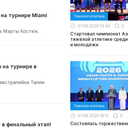
на турнире Miami
Тяжелая атлетика
07.08.2026 14:49
0
ив Марты Костюк.
Стартовал чемпионат Аз
тяжёлой атлетике среди
и молодёжи
 на турнире в
австралийки Талии
Тяжелая атлетика
07.08.2026 19:13
0
Состоялась торжествен
 в финальный этап!