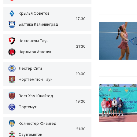
Крылья Советов
17:30
Балтика Калининград
Челтенхэм Таун
21:30
Чарльтон Атлетик
Лестер Сити
19:00
Нортгемптон Таун
Вест Хэм Юнайтед
19:00
Портсмут
Колчестер Юнайтед
21:30
Саутгемптон