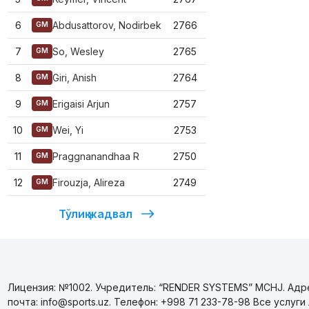
6
Abdusattorov, Nodirbek
2766
GM
7
So, Wesley
2765
GM
8
Giri, Anish
2764
GM
9
Erigaisi Arjun
2757
GM
10
Wei, Yi
2753
GM
11
Praggnanandhaa R
2750
GM
12
Firouzja, Alireza
2749
GM
Тўлиқ жадвал
Лицензия: №1002. Учредитель: “RENDER SYSTEMS” MCHJ. Адрес
почта: info@sports.uz. Телефон: +998 71 233-78-98 Все усл