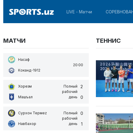
LIVE - Матчи
СОРЕВНОВА
МАТЧИ
ТЕННИС
Насаф
20:00
Коканд-1912
2
Хорезм
Полный
рабочий
0
Машъал
день
0
Сурхон Термеz
Полный
рабочий
1
Навбахор
день