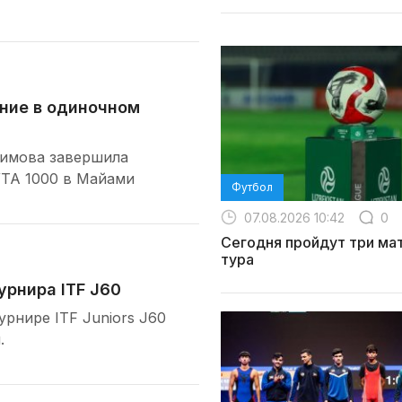
ние в одиночном
химова завершила
WTA 1000 в Майами
Футбол
07.08.2026 10:42
0
Сегодня пройдут три мат
тура
рнира ITF J60
рнире ITF Juniors J60
.