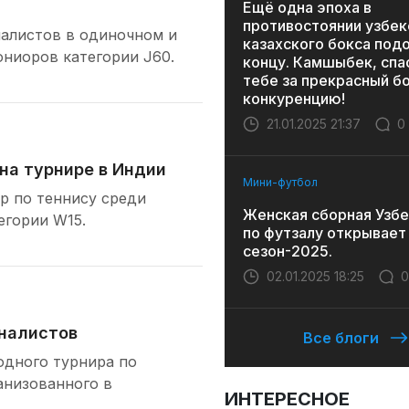
Ещё одна эпоха в
противостоянии узбек
налистов в одиночном и
казахского бокса под
юниоров категории J60.
концу. Камшыбек, спа
тебе за прекрасный бо
конкуренцию!
21.01.2025 21:37
0
на турнире в Индии
Мини-футбол
р по теннису среди
Женская сборная Узбе
егории W15.
по футзалу открывает
сезон-2025.
02.01.2025 18:25
0
иналистов
Все блоги
одного турнира по
анизованного в
ИНТЕРЕСНОЕ