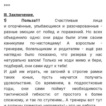
***
III. Заключение.
1) Польза!!!
Счастливые лица
и огорчённые, улыбающиеся и разочарованные -
разные эмоции от побед и поражений. Но всех
объединило одно: они рады были этим своим
каникулам по-настоящему! А взрослым -
тренерам, болельщикам и родителям - ещё раз
наглядно было показано, что резерва у нас
натурально валом! Только не ходи мимо и бери,
подбирай, они сами идут к тебе!
И дай им играть, не загоняй в строгие рамки
таких юных, пусть научатся получать
удовольствие. Со временем, в подростковые
годы, они сами поймут необходимость
тактической гибкости: от простого к более
сложному, и так по ступеням... А тренеры вот тут
и должны грамотно направить! - это их работа.