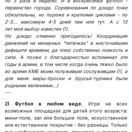
по 3 раза в неделю. И в воскресенье футбол -
первенство города. Соревнования по дзюдо тоже
обязательны, но пореже и краткими циклами - по
2-3... максимум 4-5 дней там или тут. А с 13
лет мой выбор известен (!).
Но дзюдо отменно пригодилось! Координация
движений на мизерных "пятачках" в жесточайшем
дефиците времени, да плюс собственно ловкость и
сила. А позже с благодарностью вспоминал эти
годы в армии, в том числе когда очень тяжко было
во время КМБ моим полуживым сослуживцам (!), а
для меня марш-броски и брусья-турники были
родными явлениями...)
---
2) Футбол в любом виде.
Игра на всех
возможных площадках для детей этого возраста:
мини-поле, зал или большое поле, искусственное
или естественное покрытие - без разницы. Только
тут необходимо контроль тренеров и грамотное