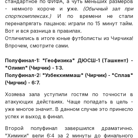
стандартное по ФИФА, а чуть меньших размеров
- немного короче и
у
же.
(Обычный зал при
спорткомплексах.)
И по времени не стали
перенапрягать пацанов: играли по 15 минут тайм.
Вот и вся разница в правилах.
Отличились в итоге юные футболисты из Чирчика!
Впрочем, смотрите сами.
Полуфинал-1: "Геофизика" ДЮСШ-1 (Ташкент) -
"Олимп" (Чирчик) - 1:3.
Полуфинал-2: "Узбекхиммаш" (Чирчик) - "Сплав"
(Чирчик) - 6:7.
Хозяева зала уступили гостям по точности в
атакующих действиях. Чаще попадать в цель -
уже многое значит. В данном случае это принесло
успех и выход в финал.
Второй полуфинал завершился драматично.
"Химики" вели 6:4 за 2 минуты до финального