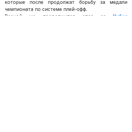
которые после продолжат борьбу за медали
чемпионата по системе плей-офф.
Весной же продолжится спор за
Кубок
Узбекистана
. Но это всё пока впереди...
***
Здесь итоги I круга чемпионата.....
***
А теперь представляем болельщикам
календарь 3-го тура XXI Чемпионата
Узбекистана.
---
16.01.2017:
10.00: "Алмалык" (Алмалык) - "Локомотив"
(Ташкент)
12.00: "Турон-С" (Андижан) - "Ардус" (Ташкент)
14.00: "Металлург" (Бекабад) - "Максам-Чирчик"
(Чирчик)
16.00: "Каган" (Каган) - "Нафис" (Самарканд)