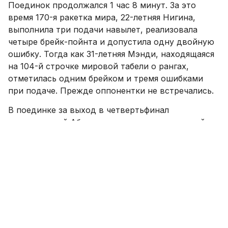
Поединок продолжался 1 час 8 минут. За это
время 170-я ракетка мира, 22-летняя Нигина,
выполнила три подачи навылет, реализовала
четыре брейк-пойнта и допустила одну двойную
ошибку. Тогда как 31-летняя Мэнди, находящаяся
на 104-й строчке мировой табели о рангах,
отметилась одним брейком и тремя ошибками
при подаче. Прежде оппонентки не встречались.
В поединке за выход в четвертьфинал
соревнований Абдураимова сразится со своей
соотечественницей
Сабиной Шариповой
.
Смотреть SPORTS.uz на YouTube
Комментировать