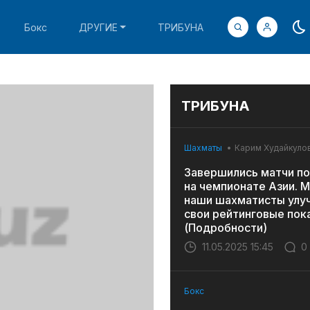
Бокс
ДРУГИЕ
ТРИБУНА
ТРИБУНА
Шахматы
Карим Худайкуло
Завершились матчи по
на чемпионате Азии. 
наши шахматисты улу
свои рейтинговые пок
(Подробности)
11.05.2025 15:45
0
Бокс