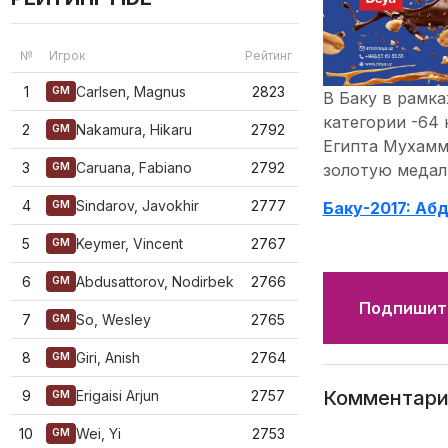
№
Игрок
Рейтинг
1
Carlsen, Magnus
2823
GM
В Баку в рамк
категории -64 
2
Nakamura, Hikaru
2792
GM
Египта Мухамм
3
Caruana, Fabiano
2792
золотую медал
GM
4
Sindarov, Javokhir
2777
Баку-2017: Аб
GM
5
Keymer, Vincent
2767
GM
6
Abdusattorov, Nodirbek
2766
GM
Подпишите
7
So, Wesley
2765
GM
8
Giri, Anish
2764
GM
Комментари
9
Erigaisi Arjun
2757
GM
10
Wei, Yi
2753
GM