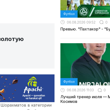
Футбол
06.08.2026 09:52
0
Превью. "Пахтакор" - "Б
золотую
Футбол
06.08.2026 11:03
0
Лучший тренер июля — 
Косимов
й Шорахматов в категории