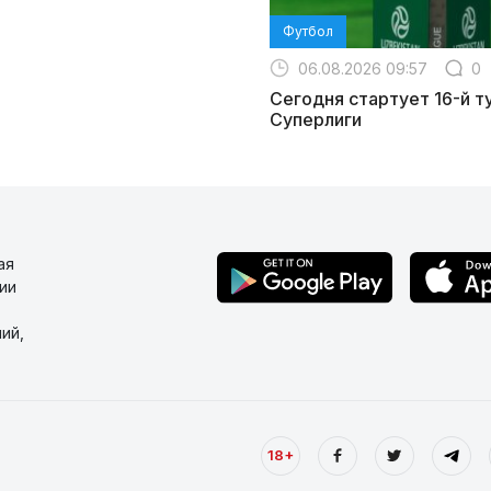
Футбол
06.08.2026 09:57
0
Сегодня стартует 16-й т
Суперлиги
ая
ии
ий,
18+