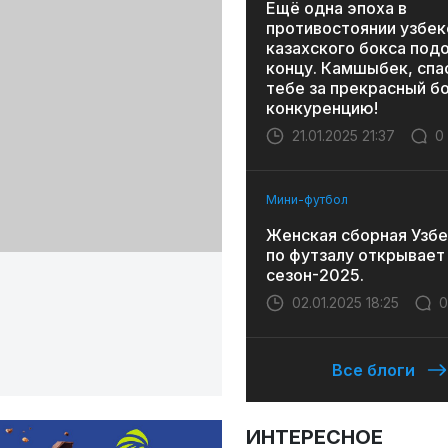
Ещё одна эпоха в
противостоянии узбек
казахского бокса под
концу. Камшыбек, спа
тебе за прекрасный бо
конкуренцию!
21.01.2025 21:37
0
Мини-футбол
Женская сборная Узбе
по футзалу открывает
сезон-2025.
02.01.2025 18:25
0
Все блоги
ИНТЕРЕСНОЕ