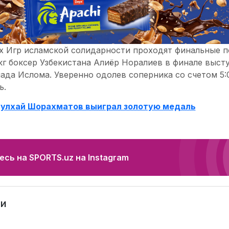
ах Игр исламской солидарности проходят финальные п
кг боксер Узбекистана Алиёр Норалиев в финале выст
ада Ислома. Уверенно одолев соперника со счетом 5:
ь.
дулхай Шорахматов выиграл золотую медаль
сь на SPORTS.uz на Instagram
и