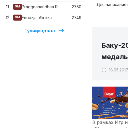
Для написания
11
Praggnanandhaa R
2750
GM
12
Firouzja, Alireza
2749
GM
Тўлиқ жадвал
Баку-2
медаль
18.05.2017
В рамках Игр 