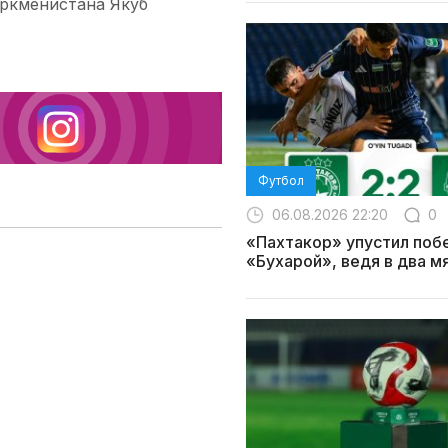
уркменистана Якуб
Футбол
06.08.2026 22:20
0
«Пахтакор» упустил поб
«Бухарой», ведя в два м