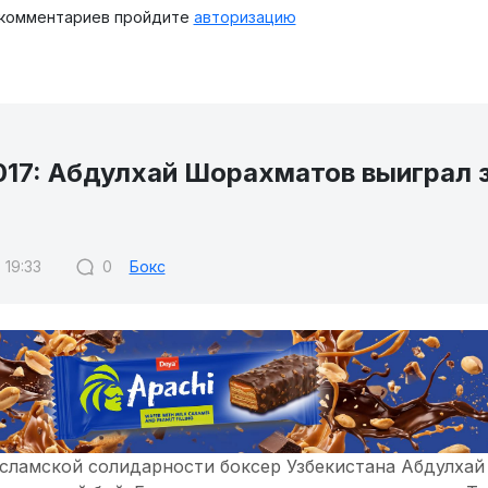
 комментариев пройдите
авторизацию
017: Абдулхай Шорахматов выиграл 
 19:33
0
Бокс
исламской солидарности боксер Узбекистана Абдулха