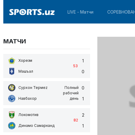
LIVE - Матчи
СОРЕВНОВА
МАТЧИ
1
Хорезм
53
'
0
Машъал
0
Сурхон Термеz
Полный
рабочий
1
Навбахор
день
2
Локомотив
82
'
1
Динамо Самарканд