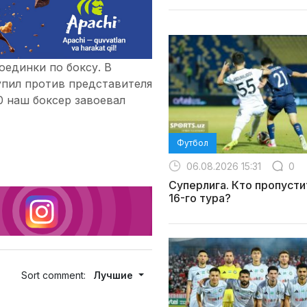
оединки по боксу. В
упил против представителя
0 наш боксер завоевал
Футбол
06.08.2026 15:31
0
Суперлига. Кто пропусти
16-го тура?
Sort comment:
Лучшие