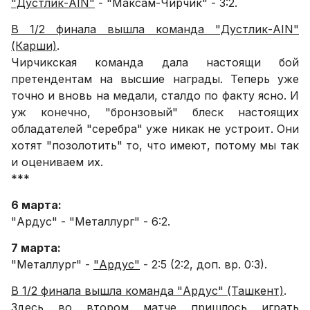
"Дустлик-AIN"
- "Максам-Чирчик" - 3:2.
В 1/2 финала вышла команда "Дустлик-AIN"
(Карши)
.
Чирчикская команда дала настоящи бой
претендентам на высшие награды. Теперь уже
точно и вновь на медали, сталдо по факту ясно. И
уж конечно, "бронзовый" блеск настоящих
обладателей "серебра" уже никак не устроит. Они
хотят "позолотить" то, что имеют, потому мы так
и оцениваем их.
***
6 марта:
"Ардус" - "Металлург" - 6:2.
7 марта:
"Металлург" -
"Ардус"
- 2:5 (2:2, доп. вр. 0:3).
В 1/2 финала вышла команда "Ардус" (Ташкент)
.
Здесь во втором матче пришлось играть