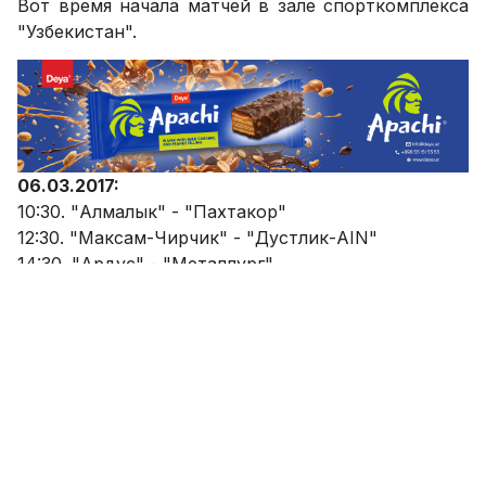
Вот время начала матчей в зале спорткомплекса
"Узбекистан".
06.03.2017:
10:30. "Алмалык" - "Пахтакор"
12:30. "Максам-Чирчик" - "Дустлик-AIN"
14:30. "Ардус" - "Металлург"
17:00. "Бунёдкор" - "Каган"
---
07.03.2017:
10:30. "Пахтакор" - "Алмалык"
12:30. "Дустлик-AIN" - "Максам-Чирчик"
14:30. "Металлург" - "Ардус"
17:00. "Каган" - "Бунёдкор"
---