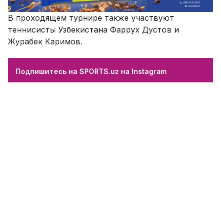
В проходящем турнире также участвуют
теннисисты Узбекистана Фаррух Дустов и
Журабек Каримов.
Подпишитесь на SPORTS.uz на Instagram
Комментировать
Рейтинг WTA: Шарипова не потеряла
позиции в рейтинге
09.05.2017 01:04
0
Теннис
В новом рейтинге WTA лидерство сохраняет,