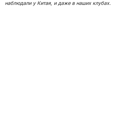
наблюдали у Китая, и даже в наших клубах.
Сегодня все внимание наше направлено только на
то, чтобы победить и взять три очка. Сейчас очень
ответственный период. Поэтому в предстоящих
матчах больших изменений в составе не будет. Да,у
нас в стране много талантливых футболистов. Но
мы не будем рисковать, и устраивать просмотр. У
нас есть футболисты представляющие основной
состав и будем надеяться, что на протяжении
оставшихся игр они не получат травму».
Подпишитесь на SPORTS.uz на Instagram
Комментировать