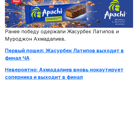
Ранее победу одержали Жасурбек Латипов и
Муроджон Ахмадалиев.
Первый пошел: Жасурбек Латипов выходит в
финал ЧА
Невероятно: Ахмадалиев вновь нокаутирует
соперника и выходит в финал
Подпишитесь на официальную страницу
SPORTS.uz на Facebook
Комментировать