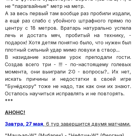
не "парагвайные" метр на метр.
А за весь первый там вообще раз пробили издали,
а ещё раз слабо с убойного штрафного прямо по
центру с 18 метров. Вратарь натурально успела
лечь и достать мяч, пробитый на технику, -
подарок! Хотя детям понятно было, что нужен был
плотный сильный удар мимо ловухи в створ...
В назидание хозяевам урок преподали гости.
Создав всего три - !!! - по-настоящему голевых
момента, они выиграли 2:0 - вопросы?.. Их нет,
искать причины и недостатки в своей игре
"Бунёдкору" тоже не надо, так как они их знают.
Осталось научиться исправлять и не повторять.
***
АНОНС!
Завтра, 27 мая
, 6 тур завершится двумя матчами.
"Машъал-W" (Мубарек) - "Нефтчи-W" (Фергана).