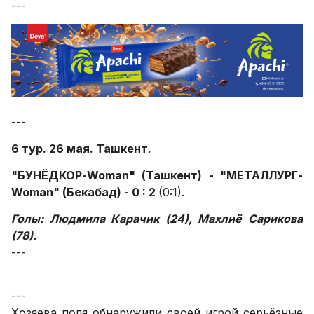
---
---
6 тур. 26 мая. Ташкент.
"БУНЁДКОР-Woman" (Ташкент) - "МЕТАЛЛУРГ-
Woman" (Бекабад) - 0 : 2
(0:1).
Голы: Людмила Карачик (24), Махлиё Сарикова
(78).
---
---
Хозяева поля обнаружили своей игрой серьёзные