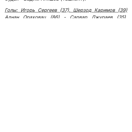
Голы: Игорь Сергеев (37), Шерзод Каримов (39)
Аднан Ораховац (86) - Сарвар Джураев (35),
Азамат Исраилов (76)
"Пахтакор":
12
.
Александр Лобанов, 28. Станислав
Андреев, 4. Аднан Ораховац, 21. Камолиддин
Таджиев (К), 34. Хушнуд Авилов, 7. Азим Ахмедов,
29. Владимир Козак (5. Акбар Исматуллаев-65), 17.
Сухроб Нуруллаев (20. Джасур Хакимов-54), 8.
Шерзод Каримов (22. Джасур Яшхибаев-72), 10.
Джамшид Искандеров, 11. Игорь Сергеев.
Запасные:
16. Шохрух Раимов, 3. Хаджикабар
Алиджанов, 27. Достон Ибрагимов.
---
"Согдиана":
12. Шохрух Эшбутаев, 2. Сардор
Кулматов, 3. Азамат Исраилов, 4. Эльёр Арифов, 5.
Гулом Урунов, 6. Суннатилла Мамадалиев (22.