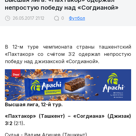
непростую победу над «Согдианой»
26.05.2017 21:12
0
Футбол
В 12-м туре чемпионата страны ташкентский
«Пахтакор» со счётом 3:2 одержал непростую
победу над джизакской «Согдианой».
Высшая лига, 12-й тур.
«Пахтакор» (Ташкент) – «Согдиана» (Джизак)
3:2
(2:1)
.
Судья - Вадим Агишев (Ташкент).