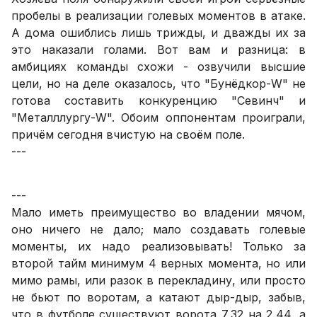
пробелы в реализации голевых моментов в атаке.
А дома ошиблись лишь трижды, и дважды их за
это наказали голами. Вот вам и разница: в
амбициях команды схожи - озвучили высшие
цели, но на деле оказалось, что "Бунёдкор-W" не
готова составить конкуренцию "Севинч" и
"Металллургу-W". Обоим оппонентам проиграли,
причём сегодня вчистую на своём поле.
---
---
Мало иметь преимущество во владении мячом,
оно ничего не дало; мало создавать голевые
моменты, их надо реализовывать! Только за
второй тайм минимум 4 верных момента, но или
мимо рамы, или разок в перекладину, или просто
не бьют по воротам, а катают дыр-дыр, забыв,
что в футболе существуют ворота 7,32 на 2,44, а