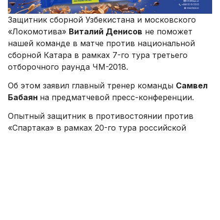
Защитник сборной Узбекистана и московского
«Локомотива»
Виталий Денисов
не поможет
нашей команде в матче против национальной
сборной Катара в рамках 7-го тура третьего
отборочного раунда ЧМ-2018.
Об этом заявил главный тренер команды
Самвел
Бабаян
на предматчевой пресс-конференции.
Опытный защитник в противостоянии против
«Спартака» в рамках 20-го тура российской
Премьер-лиги получил травму и пропустил
встречу против Сирии. В данный момент Денисов
проходит процесс восстановления.
Напоминаем, что поединок Узбекистан-Катар
состоится 28 марта на стадионе «Бунёдкор» и
начнётся в 18:00.