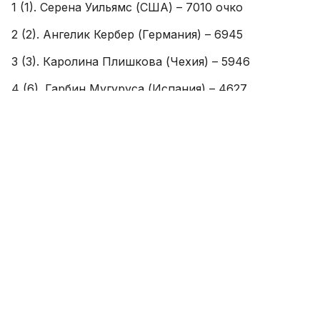
1 (1). Серена Уильямс (США) – 7010 очко
2 (2). Ангелик Кербер (Германия) – 6945
3 (3). Каролина Плишкова (Чехия) – 5946
4 (6). Гарбин Мугуруса (Испания) – 4627
5 (5). Доминика Цибулкова (Словакия) – 4475
6 (7). Йоханна Конта (Великобритания) – 4425
7 (8). Агнешка Радваньска (Польша) – 4255
8 (4). Симона Халеп (Румыния) – 4206
9 (9). Светлана Кузнецова (Россия) – 4060
10 (12). Элина Свитолина (Украина) – 3955…
138 (138). Сабина Шарипова (Узбекистан) – 400
166 (178). Нигина Абдураимова (Узбекистан) – 331