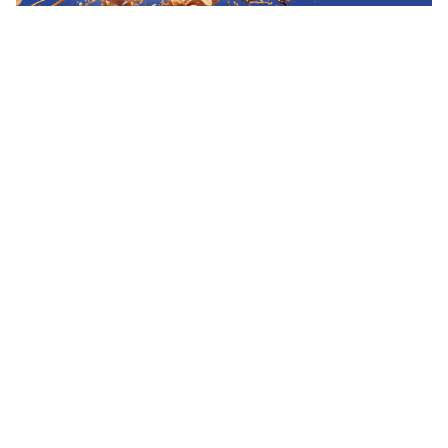
---
Соперником вновь была молодая команда из
Ташкента: в этот раз
"Пахтакор-Woman"
. Именно
в этой игре ожидалось равное противостояние;
"Севинч" была очевидно сильнее
туркменской
команды, а "Юзрабод" - слабее. "Пахтакор"
занимает некое промежуточное положение
между ними, учитывая небольшой, но всё ж опыт
выступлений на республиканской арене. И
наличие в составе пары взрослых игроков,
которые умеют забивать голы в футзале в
частности. И самоотдача в обороне -
неотъемлемая часть характера всех
"пахтакоровцев". Именно потому мы ждали
упорной борьбы.
---
Она состоялась! И сама игра была захатывающей,