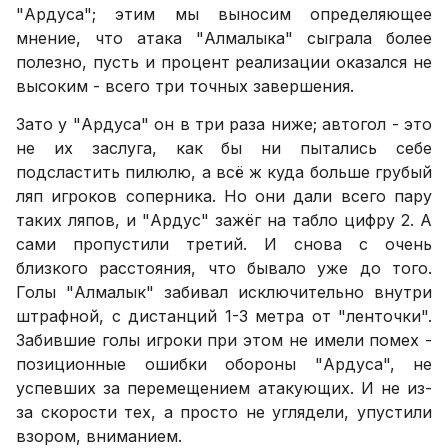
"Ардуса"; этим мы выносим определяющее
мнение, что атака "Алмалыка" сыграла более
полезно, пусть и процент реализации оказался не
высоким - всего три точных завершения.
Зато у "Ардуса" он в три раза ниже; автогол - это
не их заслуга, как бы ни пытались себе
подсластить пилюлю, а всё ж куда больше грубый
ляп игроков соперника. Но они дали всего пару
таких ляпов, и "Ардус" зажёг на табло цифру 2. А
сами пропустили третий. И снова с очень
близкого расстояния, что бывало уже до того.
Голы "Алмалык" забивал исключительно внутри
штрафной, с дистанций 1-3 метра от "ленточки".
Забившие голы игроки при этом не имели помех -
позиционные ошибки обороны "Ардуса", не
успевших за перемещением атакующих. И не из-
за скорости тех, а просто не углядели, упустили
взором, вниманием.