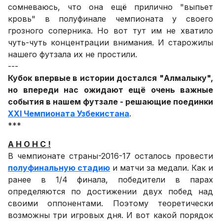
сомневаюсь, что она ещё прилично "выпьет
кровь" в полуфинале чемпионата у своего
грозного соперника. Но вот тут им не хватило
чуть-чуть концентрации внимания. И старожилы
нашего футзала их не простили.
---
Кубок впервые в истории достался "Алмалыку",
но впереди нас ожидают ещё очень важные
события в нашем футзале - решающие поединки
XXI Чемпионата Узбекистана
.
***
А Н О Н С !
В чемпионате страны-2016-17 осталось провести
полуфинальную стадию
и матчи за медали. Как и
ранее в 1/4 финала, победители в парах
определяются по достижении двух побед над
своими оппонентами. Поэтому теоретически
возможны три игровых дня. И вот какой порядок