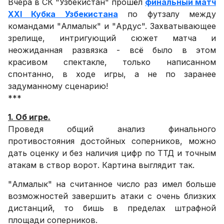
Вчера в СК "Узбекистан" прошёл
финальный матч
XXI Кубка Узбекистана
по футзалу между
командами "Алмалык" и "Ардус". Захватывающее
зрелище, интригующий сюжет матча и
неожиданная развязка - всё было в этом
красивом спектакле, только написанном
спонтанно, в ходе игры, а не по заранее
задуманному сценарию!
***
1. Об игре.
Проведя общий анализ финального
противостояния достойных соперников, можно
дать оценку и без наличия цифр по ТТД и точным
атакам в створ ворот. Картина выглядит так.
"Алмалык" на считанное число раз имел больше
возможностей завершить атаки с очень близких
дистанций, то бишь в пределах штрафной
площади соперников.