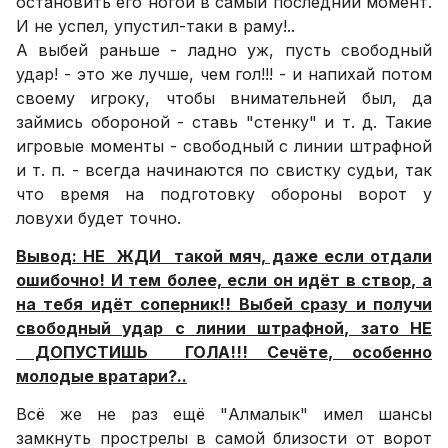
остановить его ногой в самый последний момент.
И не успел, упустил-таки в раму!..
А выбей раньше - ладно уж, пусть свободный
удар! - это же лучше, чем гол!!! - и напихай потом
своему игроку, чтобы внимательней был, да
займись обороной - ставь "стенку" и т. д. Такие
игровые моменты - свободный с линии штрафной
и т. п. - всегда начинаются по свистку судьи, так
что время на подготовку обороны ворот у
ловухи будет точно.
Вывод: НЕ ЖДИ такой мяч, даже если отдали
ошибочно! И тем более, если он идёт в створ, а
на тебя идёт соперник!! Выбей сразу и получи
свободный удар с линии штрафной, зато НЕ
ДОПУСТИШЬ ГОЛА!!! Сечёте, особенно
молодые вратари?..
Всё же не раз ещё "Алмалык" имел шансы
замкнуть прострелы в самой близости от ворот