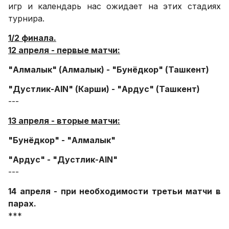
игр и календарь нас ожидает на этих стадиях
турнира.
1/2 финала.
12 апреля - первые матчи:
"Алмалык" (Алмалык) - "Бунёдкор" (Ташкент)
"Дустлик-AIN" (Карши) - "Ардус" (Ташкент)
---
13 апреля - вторые матчи:
"Бунёдкор" - "Алмалык"
"Ардус" - "Дустлик-AIN"
---
14 апреля - при необходимости третьи матчи в
парах.
***