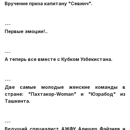
Вручение приза капитану "Севинч".
---
Первые эмоции!..
---
А теперь все вместе с Кубком Узбекистана.
---
Две самые молодые женские команды в
стране: "Пахтакор-Woman" и "Юзрабод" из
Ташкента.
---
Ведущий специалист АЖФУ Алишер Файзиев и