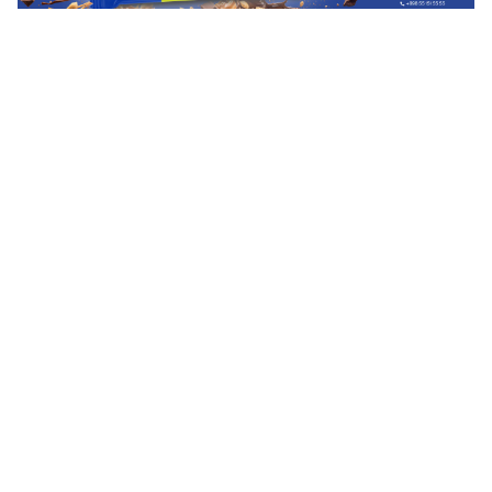
А пока команда из Туркменистана провела по
плану своей подготовки первый товарищеский
матч против клуба из Узбекистана. Сразу
предложена была "Севинч" - чемпион страны и
"без пяти минут обладатель кубка". Это чтобы
гости сходу смогли узреть уровень своей
команды, наметить план дальнейшей работы и
внести коррективы в следующих матчах в
Ташкенте с другими командами. Об этом чуть
позже, а сейчас об игре с действующим
чемпионом Узбекистана.
---
"Севинч" Узбекистан.
---
Сборная Туркменистана.