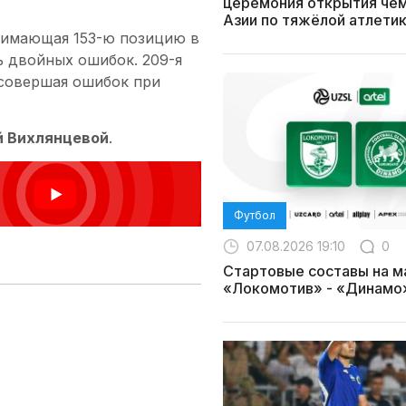
церемония открытия че
Азии по тяжёлой атлети
анимающая 153-ю позицию в
ь двойных ошибок. 209-я
е совершая ошибок при
й Вихлянцевой
.
Футбол
07.08.2026 19:10
0
Стартовые составы на м
«Локомотив» - «Динамо