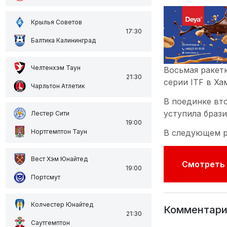
Крылья Советов
17:30
Балтика Калининград
Челтенхэм Таун
Восьмая ракет
21:30
серии ITF в Ха
Чарльтон Атлетик
В поединке вто
уступила браз
Лестер Сити
19:00
В следующем р
Нортгемптон Таун
Вест Хэм Юнайтед
Смотреть 
19:00
Портсмут
Колчестер Юнайтед
Комментари
21:30
Саутгемптон