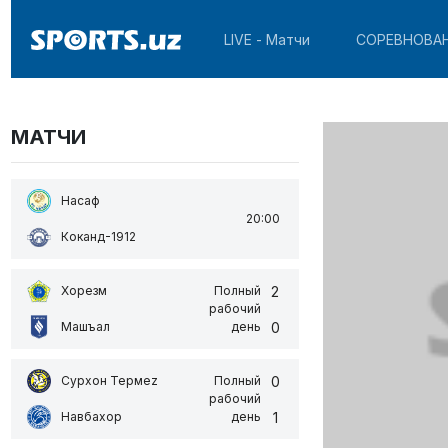
LIVE - Матчи
СОРЕВНОВА
МАТЧИ
Насаф
20:00
Коканд-1912
2
Хорезм
Полный
рабочий
0
Машъал
день
0
Сурхон Термеz
Полный
рабочий
1
Навбахор
день