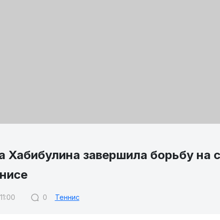
а Хабибулина завершила борьбу на 
унисе
11:00
0
Теннис