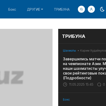
Бокс
ДРУГИЕ
ТРИБУНА
ТРИБУНА
Шахматы
Карим Худайкуло
Завершились матчи по
на чемпионате Азии. 
наши шахматисты улу
свои рейтинговые пок
(Подробности)
11.05.2025 15:45
0
Бокс