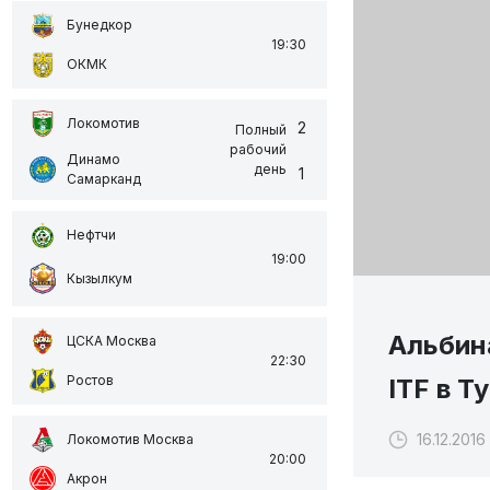
Бунедкор
19:30
ОКМК
Локомотив
2
Полный
рабочий
Динамо
день
1
Самарканд
Нефтчи
19:00
Кызылкум
Альбин
ЦСКА Москва
22:30
Ростов
ITF в Т
16.12.2016 
Локомотив Москва
20:00
Акрон