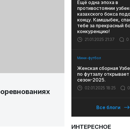
Ещё одна эпоха в
противостоянии узбек
казахского бокса под
концу. Камшыбек, спа
тебе за прекрасный бо
конкуренцию!
21.01.2025 21:37
0
Мини-футбол
Женская сборная Узбе
по футзалу открывает
сезон-2025.
02.01.2025 18:25
0
соревнованиях
Все блоги
ИНТЕРЕСНОЕ