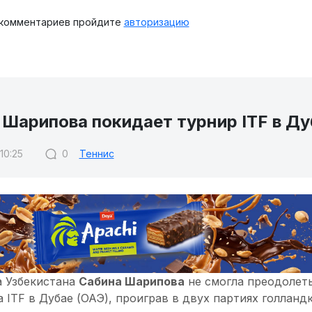
 комментариев пройдите
авторизацию
 Шарипова покидает турнир ITF в Ду
 10:25
0
Теннис
а Узбекистана
Сабина Шарипова
не смогла преодолеть
 ITF в Дубае (ОАЭ), проиграв в двух партиях голланд