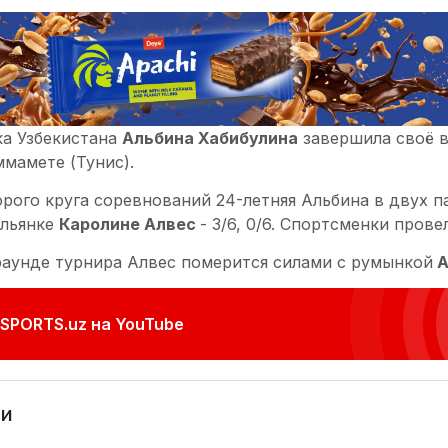
ка Узбекистана
Альбина Хабибулина
завершила своё в
ммамете (Тунис).
рого круга соревнований 24-летняя Альбина в двух п
ильянке
Каролине Алвес
- 3/6, 0/6. Спортсменки прове
аунде турнира Алвес померится силами с румынкой
А
SPORTS.uz на YouTube
и