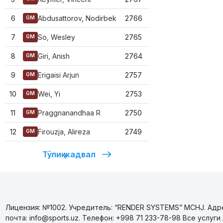
6
Abdusattorov, Nodirbek
2766
GM
7
So, Wesley
2765
GM
8
Giri, Anish
2764
GM
9
Erigaisi Arjun
2757
GM
10
Wei, Yi
2753
GM
11
Praggnanandhaa R
2750
GM
12
Firouzja, Alireza
2749
GM
Тўлиқ жадвал
Лицензия: №1002. Учредитель: “RENDER SYSTEMS” MCHJ. Адрес
почта: info@sports.uz. Телефон: +998 71 233-78-98 Все усл