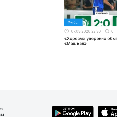
Футбол
07.08.2026 22:30
0
«Хорезм» уверенно обы
«Машъал»
ая
ии