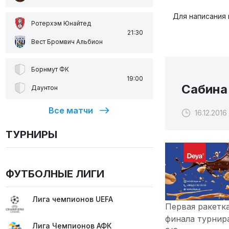
Для написания
Ротерхэм Юнайтед
21:30
Вест Бромвич Альбион
Борнмут ФК
19:00
Сабина
Даунтон
Все матчи
16.12.2016
ТУРНИРЫ
ФУТБОЛНЫЕ ЛИГИ
Лига чемпионов UEFA
Первая ракетк
финала турнира
Лига Чемпионов АФК