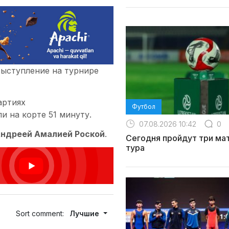
ыступление на турнире
артиях
Футбол
ли на корте 51 минуту.
07.08.2026 10:42
0
ндреей Амалией Роской
.
Сегодня пройдут три мат
тура
Sort comment:
Лучшие