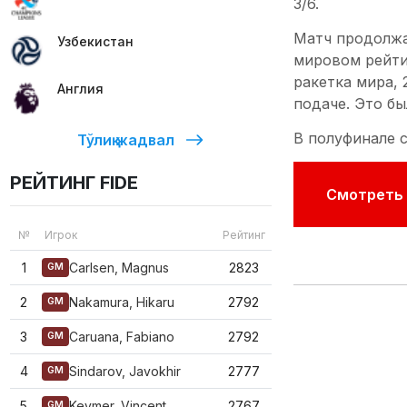
3/6.
Матч продолжал
Узбекистан
мировом рейти
ракетка мира, 
Англия
подаче. Это бы
В полуфинале 
Тўлиқ жадвал
РЕЙТИНГ FIDE
Смотреть 
№
Игрок
Рейтинг
1
Carlsen, Magnus
2823
GM
2
Nakamura, Hikaru
2792
GM
3
Caruana, Fabiano
2792
GM
4
Sindarov, Javokhir
2777
GM
5
Keymer, Vincent
2767
GM