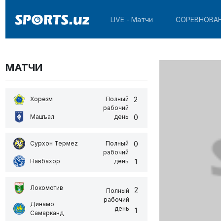
LIVE - Матчи
СОРЕВНОВА
МАТЧИ
2
Хорезм
Полный
рабочий
0
Машъал
день
0
Сурхон Термеz
Полный
рабочий
1
Навбахор
день
Локомотив
2
Полный
рабочий
Динамо
день
1
Самарканд