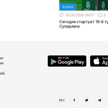
Футбол
06.08.2026 09:57
0
Сегодня стартует 16-й т
Суперлиги
ая
ии
ий,
18+