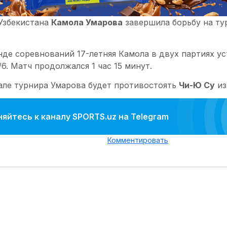
 Узбекистана
Камола Умарова
завершила борьбу на тур
нде соревнований 17-летняя Камола в двух партиях у
0/6. Матч продолжался 1 час 15 минут.
але турнира Умарова будет противостоять
Чи-Ю Су
из
яйтесь к каналу SPORTS.uz на Telegram
Комментировать