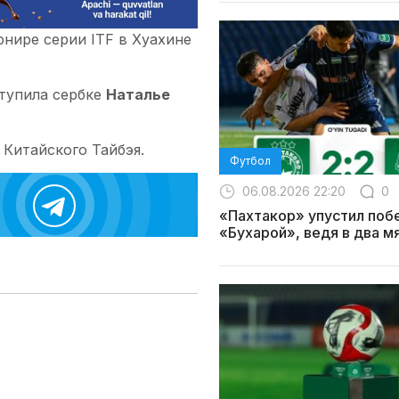
нире серии ITF в Хуахине
ступила сербке
Наталье
 Китайского Тайбэя.
Футбол
06.08.2026 22:20
0
«Пахтакор» упустил поб
«Бухарой», ведя в два м