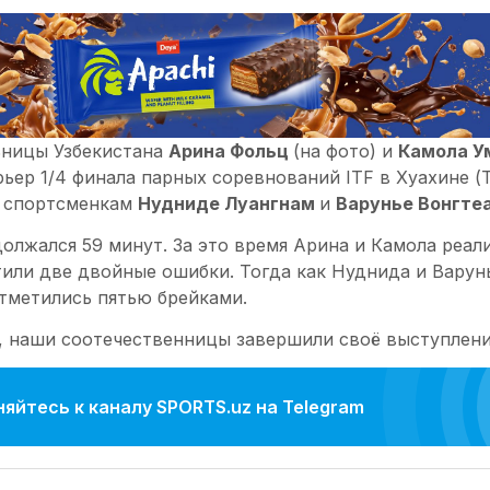
ницы Узбекистана
Арина Фольц
(на фото) и
Камола У
ьер 1/4 финала парных соревнований ITF в Хуахине (Т
 спортсменкам
Нудниде Луангнам
и
Варунье Вонгте
олжался 59 минут. За это время Арина и Камола реал
тили две двойные ошибки. Тогда как Нуднида и Варун
отметились пятью брейками.
, наши соотечественницы завершили своё выступлени
яйтесь к каналу SPORTS.uz на Telegram