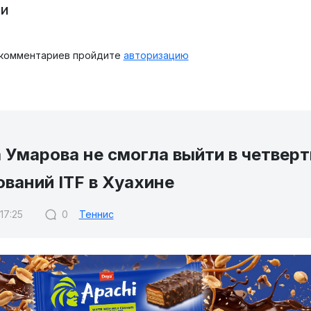
и
 комментариев пройдите
авторизацию
 Умарова не смогла выйти в четвер
ваний ITF в Хуахине
 17:25
0
Теннис