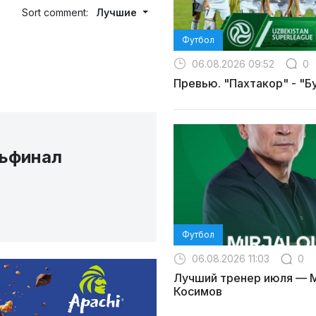
Sort comment:
Лучшие
Футбол
06.08.2026 09:52
0
Превью. "Пахтакор" - "Б
тьфинал
Футбол
06.08.2026 11:03
0
Лучший тренер июля — 
Косимов