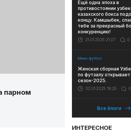
Ещё одна эпоха в
противостоянии узбек
казахского бокса под
концу. Камшыбек, спа
тебе за прекрасный бо
конкуренцию!
21.01.2025 21:37
0
Мини-футбол
Женская сборная Узбе
по футзалу открывает
сезон-2025.
02.01.2025 18:25
0
а парном
Все блоги
ИНТЕРЕСНОЕ