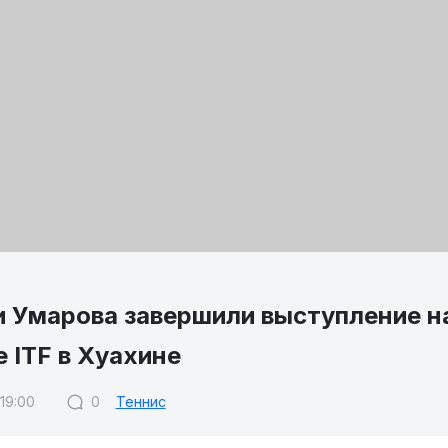
и Умарова завершили выступление н
 ITF в Хуахине
 19:00
0
Теннис