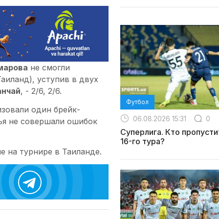
марова
не смогли
аиланд), уступив в двух
анчай
, - 2/6, 2/6.
Футбол
изовали один брейк-
06.08.2026 15:31
0
ья не совершали ошибок
Суперлига. Кто пропусти
16-го тура?
е на турнире в Таиланде.