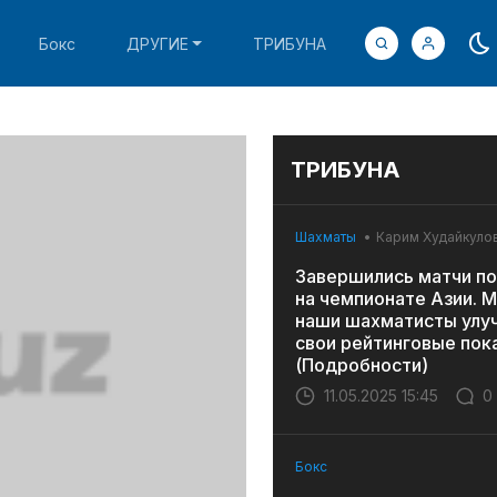
Бокс
ДРУГИЕ
ТРИБУНА
ТРИБУНА
Шахматы
Карим Худайкуло
Завершились матчи по
на чемпионате Азии. 
наши шахматисты улу
свои рейтинговые пок
(Подробности)
11.05.2025 15:45
0
Бокс