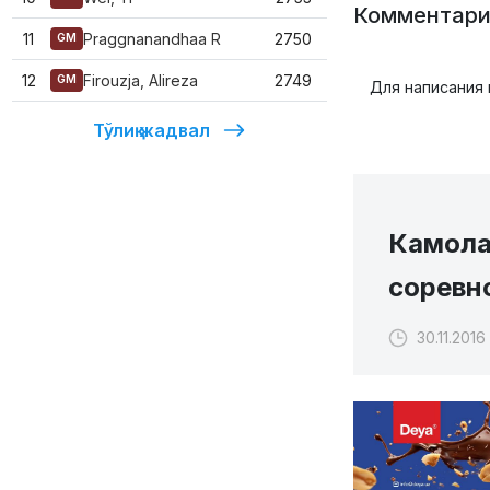
Комментари
11
Praggnanandhaa R
2750
GM
12
Firouzja, Alireza
2749
GM
Для написания
Тўлиқ жадвал
Камола
соревно
30.11.2016