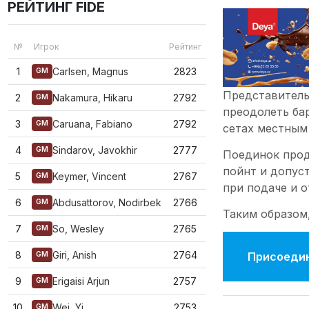
РЕЙТИНГ FIDE
№
Игрок
Рейтинг
1
Carlsen, Magnus
2823
GM
Представитель
2
Nakamura, Hikaru
2792
GM
преодолеть бар
3
Caruana, Fabiano
2792
GM
сетах местным
4
Sindarov, Javokhir
2777
GM
Поединок прод
пойнт и допус
5
Keymer, Vincent
2767
GM
при подаче и 
6
Abdusattorov, Nodirbek
2766
GM
Таким образом
7
So, Wesley
2765
GM
8
Giri, Anish
2764
Присоедин
GM
9
Erigaisi Arjun
2757
GM
10
Wei, Yi
2753
GM