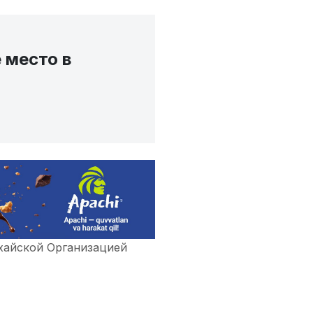
 место в
хайской Организацией
зации.
 23-х стран мира, в том
е место в полумарафоне