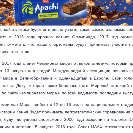
гкой атлетики будет интересно узнать, какие самые значимые соб
хотя в 2016 году прошла летняя Олимпиада, 2017 год ожид
оит отметить, что наши спортсмены будут принимать участие п
иях этого года.
2017 года станет Чемпионат мира по лёгкой атлетике, который п
 13 августа под эгидой Международной ассоциации легкоатлет
 мира в Великобритании и одиннадцатый в Европе. Свои голо
, как за Доху, которая также боролась стать Мировой столицей л
м по счёту чемпионатом мира и по всей видимости последним выст
емпионат Мира пройдет с 12 по 16 июля на национальном стади
истории Кения будет принимать легкоатлетические соревнования т
м, будут допущены спортсмены 2000 года рождения и моложе. 
едним в истории. В августе 2016 года Совет ИААФ отказался от