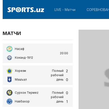
LIVE - Матчи
СОРЕВНОВА
МАТЧИ
Насаф
20:00
Коканд-1912
2
Хорезм
Полный
рабочий
0
Машъал
день
0
Сурхон Термеz
Полный
рабочий
1
Навбахор
день