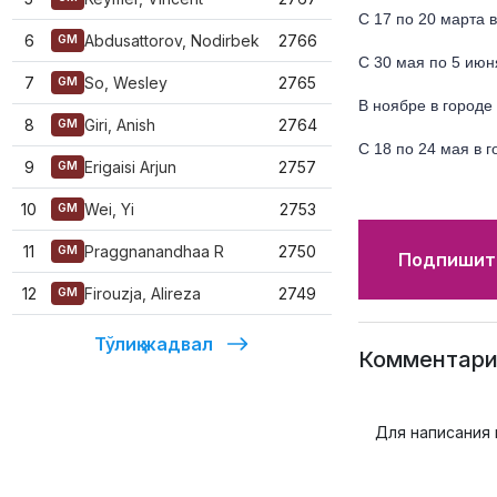
С 17 по 20 марта 
6
Abdusattorov, Nodirbek
2766
GM
С 30 мая по 5 июн
7
So, Wesley
2765
GM
В ноябре в городе
8
Giri, Anish
2764
GM
С 18 по 24 мая в 
9
Erigaisi Arjun
2757
GM
10
Wei, Yi
2753
GM
11
Praggnanandhaa R
2750
GM
Подпишите
12
Firouzja, Alireza
2749
GM
Тўлиқ жадвал
Комментари
Для написания