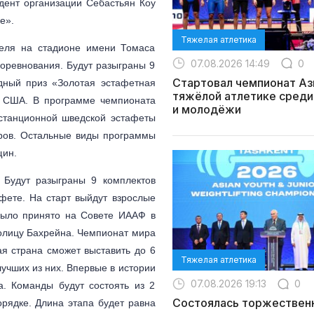
дент организации Себастьян Коу
е».
Тяжелая атлетика
реля на стадионе имени Томаса
07.08.2026 14:49
0
соревнования. Будут разыграны 9
Стартовал чемпионат Аз
дный приз «Золотая эстафетная
тяжёлой атлетике среди
я США. В программе чемпионата
и молодёжи
станционной шведской эстафеты
ров. Остальные виды программы
щин.
 Будут разыграны 9 комплектов
фете. На старт выйдут взрослые
было принято на Совете ИААФ в
толицу Бахрейна. Чемпионат мира
я страна сможет выставить до 6
Тяжелая атлетика
лучших из них. Впервые в истории
07.08.2026 19:13
0
. Команды будут состоять из 2
Состоялась торжествен
рядке. Длина этапа будет равна