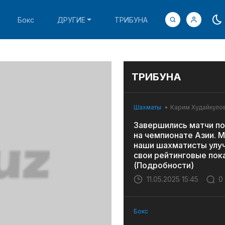
Бокс
ДРУГИЕ
ТРИБУНА
ТРИБУНА
Шахматы
Карим Худайкуло
Завершились матчи по
на чемпионате Азии. 
наши шахматисты улу
свои рейтинговые пок
(Подробности)
11.05.2025 15:45
0
Бокс