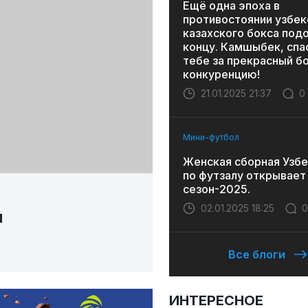
Ещё одна эпоха в
противостоянии узбек
казахского бокса под
концу. Камшыбек, спа
тебе за прекрасный бо
конкуренцию!
21.01.2025 21:37
0
Мини-футбол
Женская сборная Узбе
по футзалу открывает
сезон-2025.
02.01.2025 18:25
0
и
Все блоги
ИНТЕРЕСНОЕ