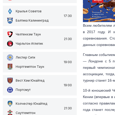
Крылья Советов
17:30
Балтика Калининград
Всем любителям ле
в 2017 году. И 
Челтенхэм Таун
соревнования. Ст
21:30
Чарльтон Атлетик
данных соревнован
Главным событием 
Лестер Сити
— Лондоне с 5 по
19:00
Нортгемптон Таун
первый чемпионат
ассоциации, тогда
турнир станет 16-
Вест Хэм Юнайтед
19:00
Портсмут
10-й юношеский Ч
Кении (впервые в 
согласно правила
Колчестер Юнайтед
21:30
года станет посл
Саутгемптон