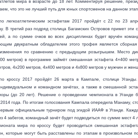
атлетов мира в возрасте до 18 лет. Комментируя решение, прези
аем, что это не лучший путь для юных спортсменов на данном этап
по легкоатлетическим эстафетам 2017 пройдёт с 22 по 23 ап
у. В третий раз подряд столица Багамских Островов примет эти 
ей, а по сумме очков во всех дисциплинах будет вручён коман
ующим двукратным обладателем этого трофея является сборна
 изменения по сравнению с предыдущим розыгрышем. Место ди
00 метров) в программе займёт смешанная эстафета 4×400 мет
тров, 4х200 метров, 4х400 метров и 4х800 метров у мужчин и жен
о кроссу 2017 пройдёт 26 марта в Кампале, столице Уганды.
индивидуальном и командном зачётах, а также в смешанной эста
оры (до 20 лет). Решение о проведении чемпионата в Уганде 
2014 года. По итогам голосования Кампала опередила Манаму, с
 первым официальным турниром под эгидой ИААФ в Уганде. Кажда
из 4 забегов, командный зачёт будет подводиться по сумме мест 4 
ионата мира по кроссу будет проводиться смешанная эстафета
н, которые могут быть расставлены по этапам в произвольном по