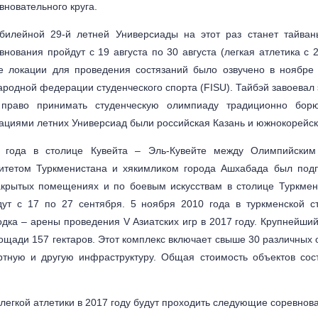
вновательного круга.
илейной 29-й летней Универсиады на этот раз станет тайван
внования пройдут с 19 августа по 30 августа (легкая атлетика с 
 локации для проведения состязаний было озвучено в ноябре 
родной федерации студенческого спорта (FISU). Тайбэй завоевал 
 право принимать студенческую олимпиаду традиционно бор
циями летних Универсиад были российская Казань и южнокорейск
 года в столице Кувейта – Эль-Кувейте между Олимпийски
итетом Туркменистана и хякимликом города Ашхабада был под
закрытых помещениях и по боевым искусствам в столице Туркме
дут с 17 по 27 сентября. 5 ноября 2010 года в туркменской 
дка – арены проведения V Азиатских игр в 2017 году. Крупнейши
ощади 157 гектаров. Этот комплекс включает свыше 30 различных о
ртную и другую инфраструктуру. Общая стоимость объектов сос
легкой атлетики в 2017 году будут проходить следующие соревнов