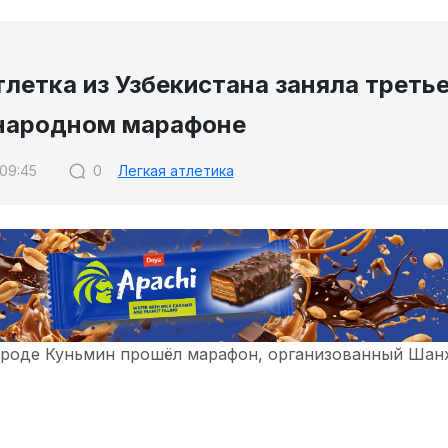
летка из Узбекистана заняла третье
ародном марафоне
 09:45
0
Легкая атлетика
ороде Куньмин прошёл марафон, организованный Шан
 в честь 15-летия с момента создания данной Органи
м турнире приняли участие 15 тысяч легкоатлетов из
спортсменка
Тамила Кучкарова
, которая заняла треть