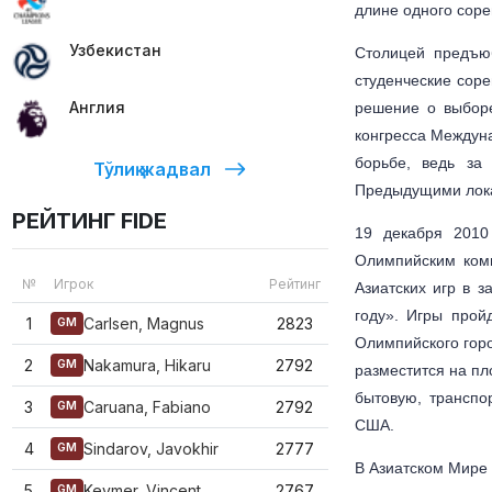
длине одного соре
Узбекистан
Столицей предъюб
студенческие соре
Англия
решение о выборе
конгресса Междуна
борьбе, ведь за
Тўлиқ жадвал
Предыдущими лока
РЕЙТИНГ FIDE
19 декабря 2010
Олимпийским ком
№
Игрок
Рейтинг
Азиатских игр в 
году». Игры прой
1
Carlsen, Magnus
2823
GM
Олимпийского горо
2
Nakamura, Hikaru
2792
GM
разместится на пл
бытовую, транспо
3
Caruana, Fabiano
2792
GM
США.
4
Sindarov, Javokhir
2777
GM
В Азиатском Мире 
5
Keymer, Vincent
2767
GM