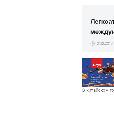
Легкоат
междун
21.12.2016
В китайском г
Сотрудничества
В международно
числе и наша 