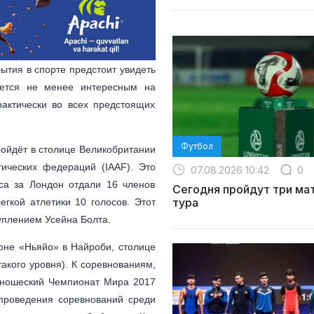
ытия в спорте предстоит увидеть
ается не менее интересным на
рактически во всех предстоящих
Футбол
ройдёт в столице Великобритании
ических федераций (IAAF). Это
07.08.2026 10:42
0
са за Лондон отдали 16 членов
Сегодня пройдут три мат
тура
егкой атлетики 10 голосов. Этот
уплением Усейна Болта.
оне «Ньяйо» в Найроби, столице
акого уровня). К соревнованиям,
Юношеский Чемпионат Мира 2017
 проведения соревнований среди