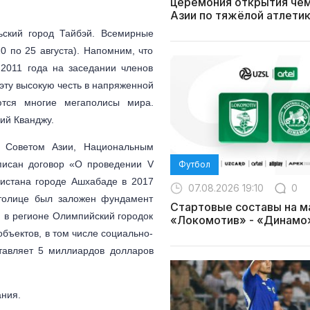
церемония открытия че
Азии по тяжёлой атлети
ьский город Тайбэй. Всемирные
20 по 25 августа). Напомним, что
2011 года на заседании членов
эту высокую честь в напряженной
ются многие мегаполисы мира.
ий Кванджу.
м Советом Азии, Национальным
писан договор «О проведении V
Футбол
нистана городе Ашхабаде в 2017
07.08.2026 19:10
0
столице был заложен фундамент
Стартовые составы на м
й в регионе Олимпийский городок
«Локомотив» - «Динамо
бъектов, в том числе социально-
тавляет 5 миллиардов долларов
ания.