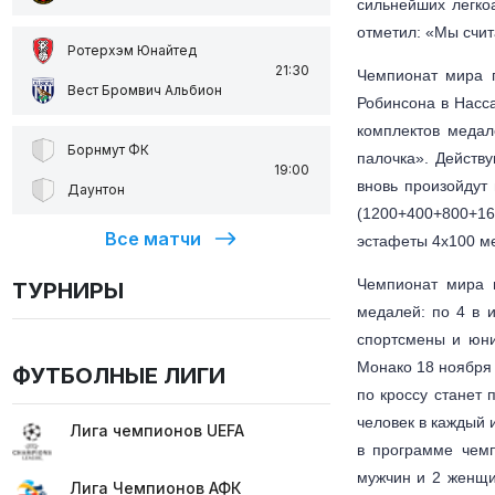
сильнейших легко
отметил: «Мы счит
Ротерхэм Юнайтед
21:30
Чемпионат мира 
Вест Бромвич Альбион
Робинсона в Насса
комплектов медал
Борнмут ФК
палочка». Действ
19:00
вновь произойдут
Даунтон
(1200+400+800+16
Все матчи
эстафеты 4х100 ме
Чемпионат мира п
ТУРНИРЫ
медалей: по 4 в 
спортсмены и юни
Монако 18 ноября 
ФУТБОЛНЫЕ ЛИГИ
по кроссу станет
человек в каждый 
Лига чемпионов UEFA
в программе чемп
мужчин и 2 женщи
Лига Чемпионов АФК