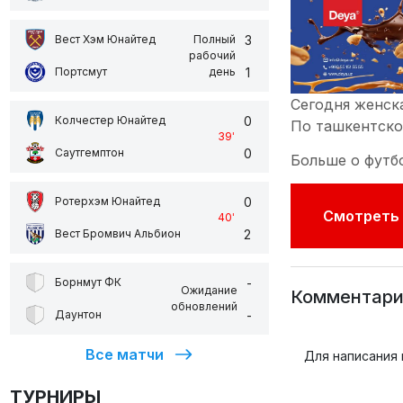
3
Вест Хэм Юнайтед
Полный
рабочий
1
Портсмут
день
Сегодня женск
0
Колчестер Юнайтед
По ташкентском
39
'
0
Саутгемптон
Больше о футб
0
Ротерхэм Юнайтед
Смотреть 
40
'
2
Вест Бромвич Альбион
-
Борнмут ФК
Ожидание
Комментари
обновлений
-
Даунтон
Все матчи
Для написания
ТУРНИРЫ