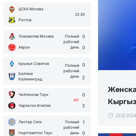
ЦСКА Москва
22:30
Ростов
0
Локомотив Москва
Полный
рабочий
0
Акрон
день
Крылья Советов
0
Полный
рабочий
Балтика
день
2
Калининград
Женска
0
Челтенхэм Таун
Кыргыз
40
'
3
Чарльтон Атлетик
23.12.2024 
1
Лестер Сити
Полный
рабочий
0
Нортгемптон Таун
день