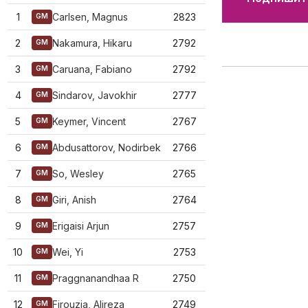
1
Carlsen, Magnus
2823
GM
2
Nakamura, Hikaru
2792
GM
3
Caruana, Fabiano
2792
GM
4
Sindarov, Javokhir
2777
GM
5
Keymer, Vincent
2767
GM
6
Abdusattorov, Nodirbek
2766
GM
7
So, Wesley
2765
GM
8
Giri, Anish
2764
GM
9
Erigaisi Arjun
2757
GM
10
Wei, Yi
2753
GM
11
Praggnanandhaa R
2750
GM
12
Firouzja, Alireza
2749
GM