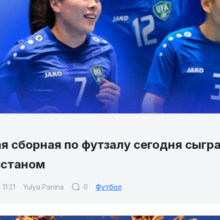
я сборная по футзалу сегодня сыгра
станом
11:21
Yulya Panina
0
Футбол