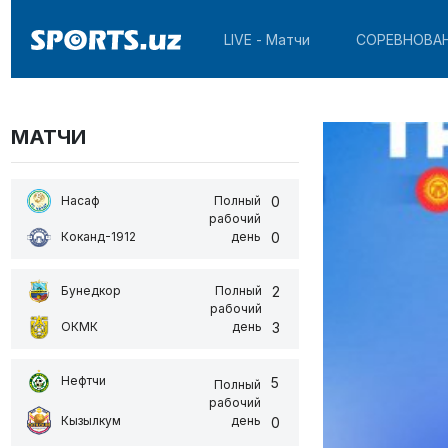
LIVE - Матчи
СОРЕВНОВА
МАТЧИ
0
Насаф
Полный
рабочий
0
Коканд-1912
день
2
Бунедкор
Полный
рабочий
3
ОКМК
день
Нефтчи
5
Полный
рабочий
Кызылкум
день
0