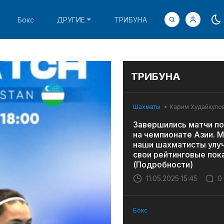
Бокс
ДРУГИЕ
ТРИБУНА
ТРИБУНА
Шахматы
Карим Худайкуло
Завершились матчи по
на чемпионате Азии. 
наши шахматисты улу
свои рейтинговые пок
(Подробности)
11.05.2025 15:45
0
Бокс