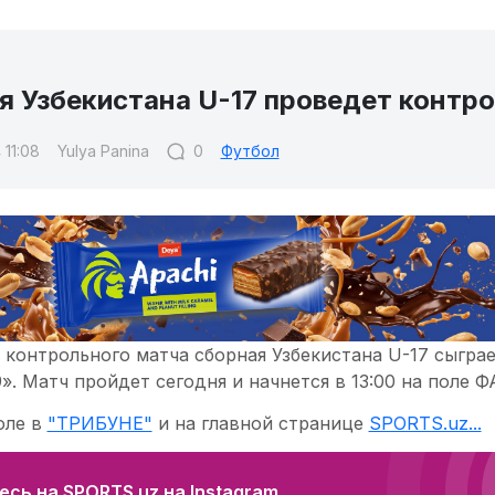
я Узбекистана U-17 проведет контр
 11:08
Yulya Panina
0
Футбол
 контрольного матча сборная Узбекистана U-17 сыгра
». Матч пройдет сегодня и начнется в 13:00 на поле 
оле в
"ТРИБУНЕ"
и на главной странице
SPORTS.uz...
сь на SPORTS.uz на Instagram