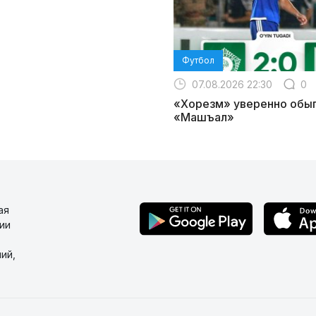
Футбол
07.08.2026 22:30
0
«Хорезм» уверенно обы
«Машъал»
ая
ии
ий,