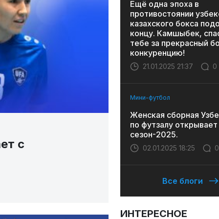
Ещё одна эпоха в
противостоянии узбек
казахского бокса под
концу. Камшыбек, спа
тебе за прекрасный бо
конкуренцию!
21.01.2025 21:37
0
Мини-футбол
Женская сборная Узбе
по футзалу открывает
сезон-2025.
ет с
02.01.2025 18:25
0
Все блоги
ИНТЕРЕСНОЕ