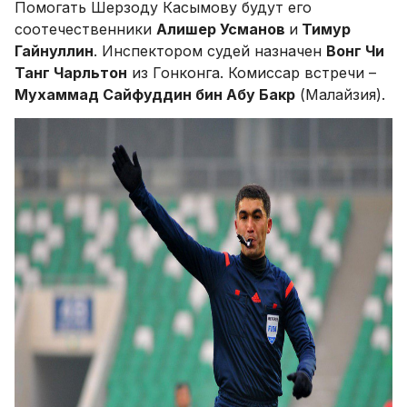
Помогать Шерзоду Касымову будут его
соотечественники
Алишер Усманов
и
Тимур
Гайнуллин
. Инспектором судей назначен
Вонг Чи
Танг Чарльтон
из Гонконга. Комиссар встречи –
Мухаммад Сайфуддин бин Абу Бакр
(Малайзия).