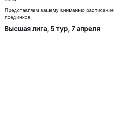
Представляем вашему вниманию расписание
поединков.
Высшая лига, 5 тур, 7 апреля
(пятница)
«Навбахор» – «Машал» 17.00
«Пахтакор» – «Металлург» 17.00
«Коканд-1912» – «Динамо» 16.30
«Бухара» – «Нефтчи» 17.30
«Согдиана» – «Обод»17.00
«Алмалык» – «Насаф» 18.00
Подпишитесь на SPORTS.uz на Instagram
Комментировать