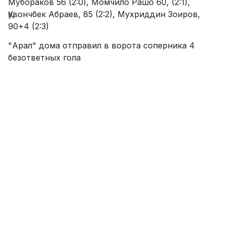
Мубораков 56 (2:0), Момчило Рашо 60, (2:1),
Қувончбек Абраев, 85 (2:2), Мухриддин Зоиров,
90+4 (2:3)
"Арал" дома отправил в ворота соперника 4
безответных гола
Голы: Саламат Кутибоев, 34 (1:0), Азамжон Алиев,
(2:0), Бобурбек Фарходов, 57 (3:0), Иззатилло
Абдулхақов, 86 (4:0)
Заключительный матч тура пройдет 5 апреля
между "Олимпик МобиУз" и «ФарДУ».
Присоединяйтесь к каналу SPORTS.uz на Telegram
Комментировать