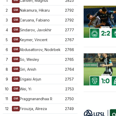
1
Carlsen, Magnus
2823
GM
2
Nakamura, Hikaru
2792
GM
3
Caruana, Fabiano
2792
GM
4
Sindarov, Javokhir
2777
GM
5
Keymer, Vincent
2767
GM
6
Abdusattorov, Nodirbek
2766
GM
7
So, Wesley
2765
GM
8
Giri, Anish
2764
GM
9
Erigaisi Arjun
2757
GM
10
Wei, Yi
2753
GM
11
Praggnanandhaa R
2750
GM
12
Firouzja, Alireza
2749
GM