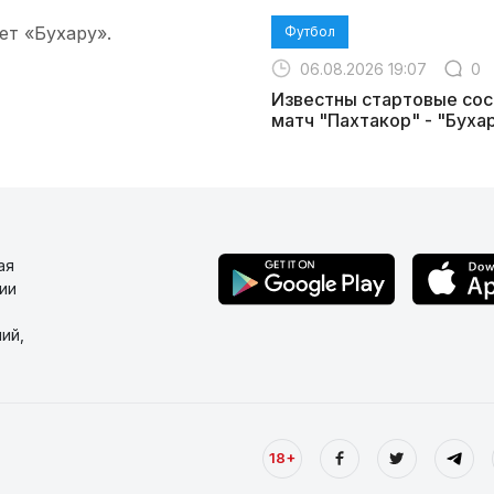
ет «Бухару».
Футбол
06.08.2026 19:07
0
Известны стартовые сос
матч "Пахтакор" - "Буха
ая
ии
ий,
18+