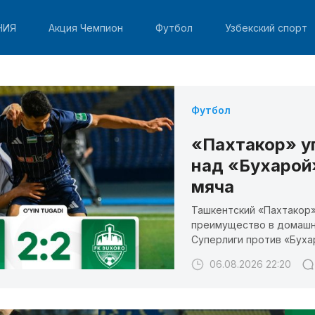
НИЯ
Акция Чемпион
Футбол
Узбекский спорт
Футбол
«Пахтакор» у
над «Бухарой»
мяча
Ташкентский «Пахтакор»
преимущество в домашне
Суперлиги против «Буха
06.08.2026 22:20