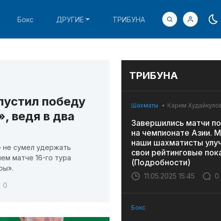
Бокс
ДРУГИЕ
ТРИБУНА
ТРИБУНА
пустил победу
Шахматы
Карим Худайкуло
, ведя в два
Завершились матчи по
на чемпионате Азии. 
наши шахматисты улу
 не сумел удержать
свои рейтинговые пок
м матче 16-го тура
(Подробности)
ры».
11.05.2025 15:45
0
0
Бокс