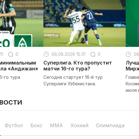
11
0
06.08.2026 15:31
0
06
 минимальным
Суперлига. Кто пропустит
Лучш
ала «Андижан»
матчи 16-го тура?
Мирж
6-го тура
Сегодня стартует 16-й тур
Главн
Суперлиги Узбекистана.
Косим
июля 
ОВОСТИ
Футбол
Бокс
ММА
Хоккей
Олимпиада