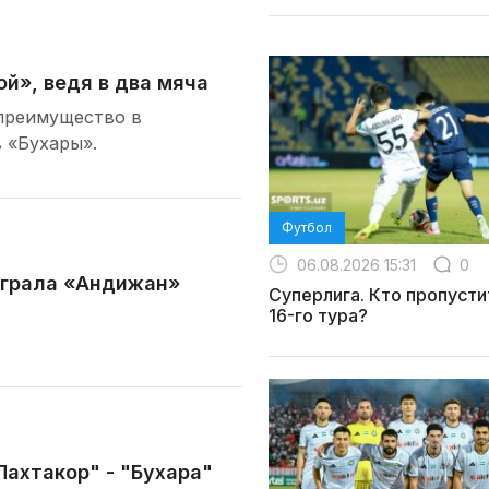
й», ведя в два мяча
 преимущество в
 «Бухары».
Футбол
06.08.2026 15:31
0
ыграла «Андижан»
Суперлига. Кто пропусти
16-го тура?
Пахтакор" - "Бухара"