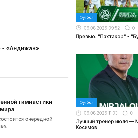
Футбол
06.08.2026 09:52
0
Превью. "Пахтакор" - "Б
» - «Андижан»
енной гимнастики
Футбол
 мира
06.08.2026 11:03
0
 состоится очередной
Лучший тренер июля — 
ке.
Косимов