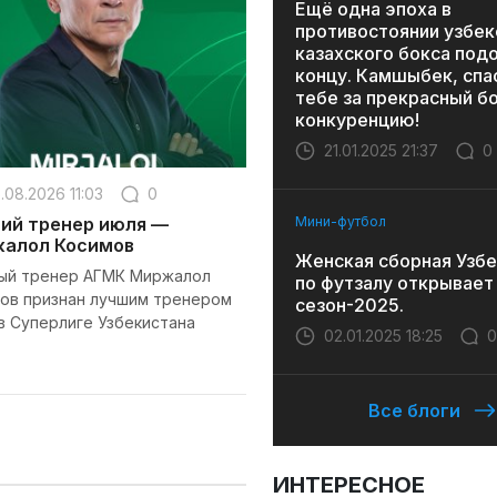
Ещё одна эпоха в
противостоянии узбек
казахского бокса под
концу. Камшыбек, спа
тебе за прекрасный бо
конкуренцию!
21.01.2025 21:37
0
.08.2026 11:03
0
ий тренер июля —
Мини-футбол
алол Косимов
Женская сборная Узбе
ый тренер АГМК Миржалол
по футзалу открывает
ов признан лучшим тренером
сезон-2025.
в Суперлиге Узбекистана
02.01.2025 18:25
0
Все блоги
ИНТЕРЕСНОЕ