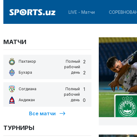
LIVE - Матчи
СОРЕВНОВА
МАТЧИ
2
Пахтакор
Полный
рабочий
2
Бухара
день
1
Согдиана
Полный
рабочий
0
Андижан
день
Все матчи
ТУРНИРЫ