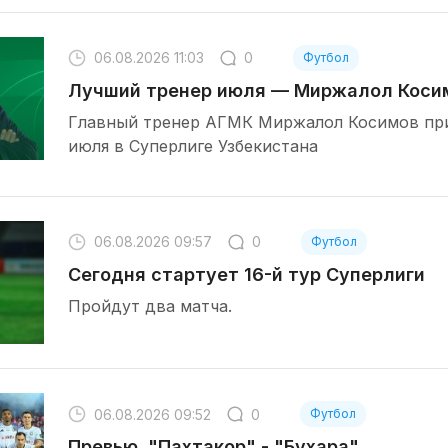
06.08.2026 11:03
0
Футбол
Лучший тренер июля — Миржалол Коси
Главный тренер АГМК Миржалол Косимов пр
июля в Суперлиге Узбекистана
06.08.2026 09:57
0
Футбол
Сегодня стартует 16-й тур Суперлиги
Пройдут два матча.
06.08.2026 09:52
0
Футбол
Превью. "Пахтакор" - "Бухара"