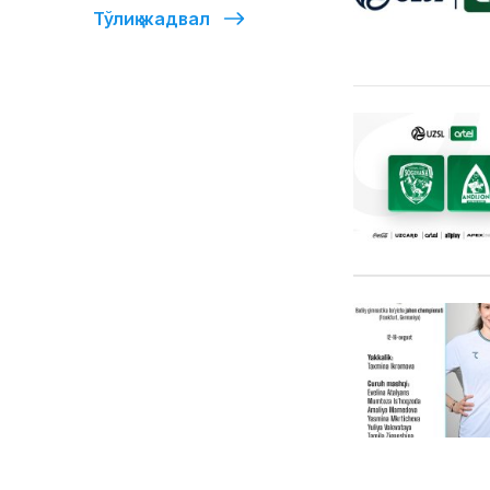
Тўлиқ жадвал