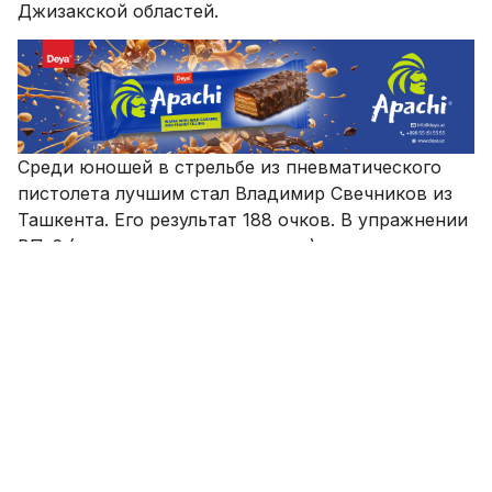
Джизакской областей.
Cреди юношей в стрельбе из пневматического
пистолета лучшим стал Владимир Свечников из
Ташкента. Его результат 188 очков. В упражнении
ВП-6 (пневматическая винтовка) отличился
представитель Ташкентской области Сухроб
Мирзаджанов - 193 очка.
В упражнении ПП-2 (пистолет пневматический)
лучший результат среди женщин
продемонстрировала Ситора Эргашбаева из
Самаркандской области – 184 очка. В упражнении
ВП- 4 (винтовка пневматическая) сильнейшей
стала андижанская спортсменка Муштари