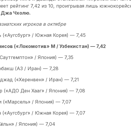
меет рейтинг 7,42 из 10, проигрывая лишь южнокорей
 Джа Чхолю.
азиатских игроков в октябре
ь («Аугсбург» / Южная Корея) — 7,45
нисов («Локомотив» М / Узбекистан) — 7,42
«Саутгемптон» / Япония) — 7,35
нбакш (АЗ / Иран) — 7,28
еджад («Херенвен» / Иран) — 7,21
р («АДО Ден Хааг» / Япония) — 7,08
и («Марсель» / Япония) — 7,07
 («Аугсбург» / Южная Корея) — 7,07
Кёльн» / Япония) — 7,04