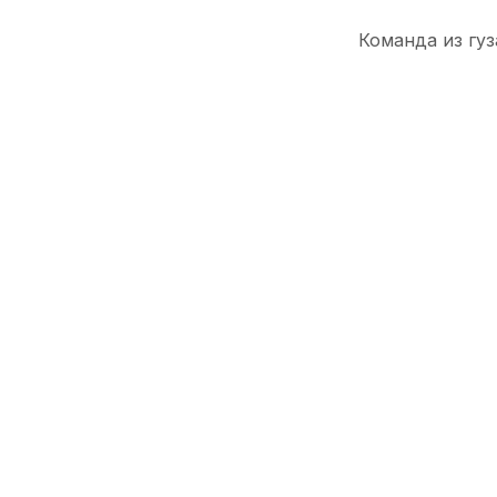
Команда из гуз
где хозяев пол
Турнирная таб
№
Команды:
1
«Севинч» (
2
«Металлур
3
«Андижанк
4
«Бунёдкор-
5
«Машъал-Wo
6
«Алмалык-W
7
«Кызылкум 
8
«Шуртан-Lad