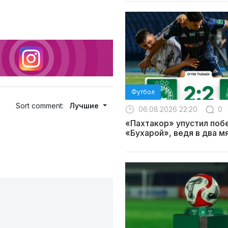
Футбол
Sort comment:
Лучшие
06.08.2026 22:20
0
«Пахтакор» упустил поб
«Бухарой», ведя в два м