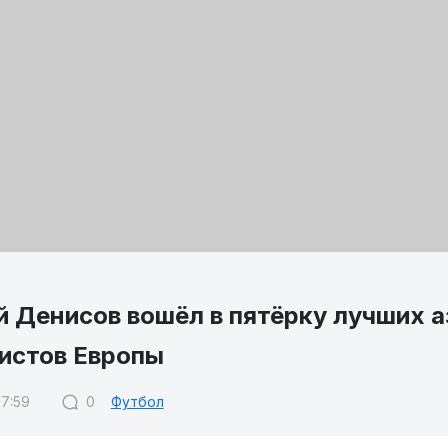
й Денисов вошёл в пятёрку лучших а
истов Европы
17:59
0
Футбол