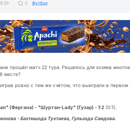
18:20
0
Футбол
ане прошёл матч 22 тура. Решалось для хозяев многое
8 месте?
играв ровно с тем же счётом, что выиграли в первом 
 (Фергана) - "Шуртан-Lady" (Гузар) - 1:2
(0:1)
.
онова - Бахтишода Тухтаева, Гульзода Саидова.