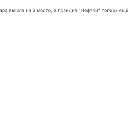
ара вышла на 8 место, а позиция "Нефтчи" теперь ещё
я примут "Кызылкум".
лица XXII Чемпионата Узбекистана до вечера 13 нояб
И
В
Н
П
Г
Карши)
20
20
0
0
93 -
г-Woman» (Бекабад)
19
15
1
3
81 -
а» (Андижан)
18
13
2
3
45 -
Woman» (Ташкент)
19
13
2
4
58 -
man» (Мубарек)
20
10
2
8
30 -
oman» (Алмалык)
19
8
4
7
25 -
Гули» (Навои)
19
7
0
12
20 -
y» (Гузар)
19
4
1
14
15 -