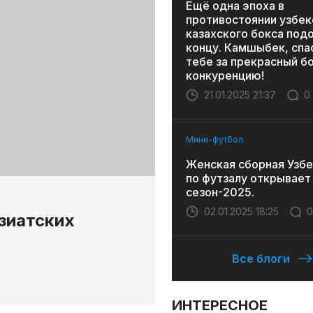
Ещё одна эпоха в
противостоянии узбек
казахского бокса под
концу. Камшыбек, спа
тебе за прекрасный бо
конкуренцию!
21.01.2025 21:37
0
Мини-футбол
Женская сборная Узбе
по футзалу открывает
сезон-2025.
02.01.2025 18:25
0
зиатских
Все блоги
ИНТЕРЕСНОЕ