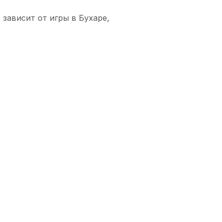
 зависит от игры в Бухаре,
ря:
О
 9
60
 22
46
 13
41*
 18
41*
 27
32
 22
28
 45
21
 57
13*