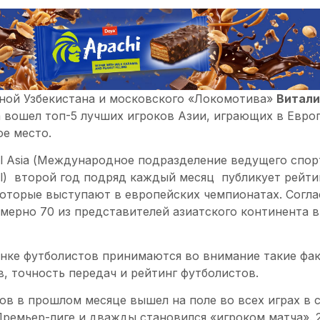
ной Узбекистана и московского «Локомотива»
Витали
 вошел топ-5 лучших игроков Азии, играющих в Европ
е место.
nel Asia (Международное подразделение ведущего спо
el) второй год подряд каждый месяц публикует рейти
которые выступают в европейских чемпионатах. Согл
имерно 70 из представителей азиатского континента 
нке футболистов принимаются во внимание такие фак
в, точность передач и рейтинг футболистов.
ов в прошлом месяце вышел на поле во всех играх в 
Премьер-лиге и дважды становился «игроком матча». 