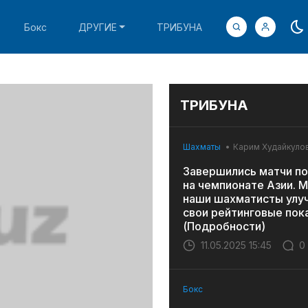
Бокс
ДРУГИЕ
ТРИБУНА
ТРИБУНА
Шахматы
Карим Худайкуло
Завершились матчи по
на чемпионате Азии. 
наши шахматисты улу
свои рейтинговые пок
(Подробности)
11.05.2025 15:45
0
Бокс