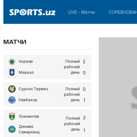
LIVE - Матчи
СОРЕВНОВА
МАТЧИ
2
Хорезм
Полный
рабочий
0
Машъал
день
0
Сурхон Термеz
Полный
рабочий
1
Навбахор
день
Локомотив
2
Полный
рабочий
Динамо
день
1
Самарканд