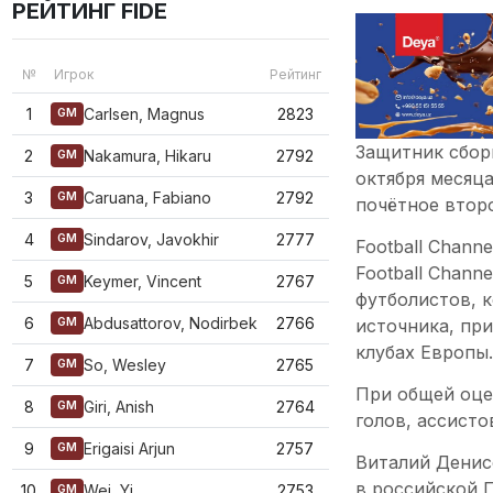
РЕЙТИНГ FIDE
№
Игрок
Рейтинг
1
Carlsen, Magnus
2823
GM
Защитник сбор
2
Nakamura, Hikaru
2792
GM
октября месяца
3
Caruana, Fabiano
2792
GM
почётное второ
4
Sindarov, Javokhir
2777
GM
Football Chan
Football Chann
5
Keymer, Vincent
2767
GM
футболистов, 
6
Abdusattorov, Nodirbek
2766
источника, пр
GM
клубах Европы.
7
So, Wesley
2765
GM
При общей оце
8
Giri, Anish
2764
GM
голов, ассисто
9
Erigaisi Arjun
2757
GM
Виталий Денис
в российской 
10
Wei, Yi
2753
GM