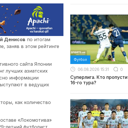
й Денисов
по итогам
е, заняв в этом рейтинге
Футбол
ртивного сайта Японии
06.08.2026 15:31
0
нг лучших азиатских
Суперлига. Кто пропусти
асно информации
16-го тура?
выступают в ведущих
торы, как количество
составе «Локомотива»
29-летний футболист