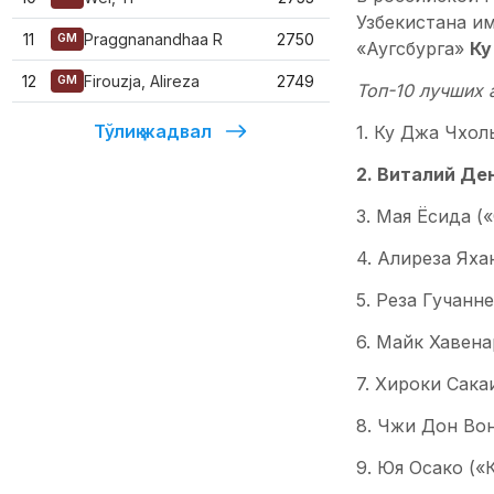
Узбекистана и
11
Praggnanandhaa R
2750
GM
«Аугсбурга»
Ку
12
Firouzja, Alireza
2749
GM
Топ-10 лучших 
Тўлиқ жадвал
1. Ку Джа Чхол
2. Виталий Де
3. Мая Ёсида (
4. Алиреза Яха
5. Реза Гучанн
6. Майк Хавена
7. Хироки Сака
8. Чжи Дон Вон
9. Юя Осако («