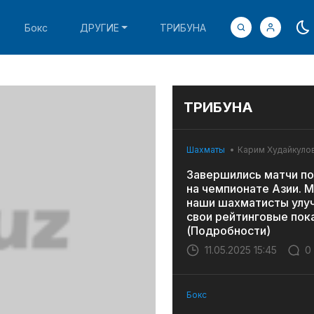
Бокс
ДРУГИЕ
ТРИБУНА
ТРИБУНА
Шахматы
Карим Худайкуло
Завершились матчи по
на чемпионате Азии. 
наши шахматисты улу
свои рейтинговые пок
(Подробности)
11.05.2025 15:45
0
Бокс