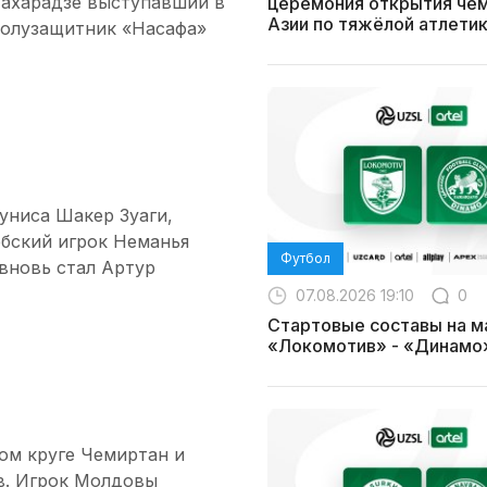
Махарадзе выступавший в
церемония открытия че
Азии по тяжёлой атлети
 полузащитник «Насафа»
униса Шакер Зуаги,
рбский игрок Неманья
Футбол
 вновь стал Артур
07.08.2026 19:10
0
Стартовые составы на м
«Локомотив» - «Динамо
ом круге Чемиртан и
в. Игрок Молдовы