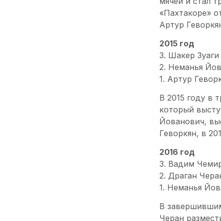
мячей и стал 
«Пахтакоре» о
Артур Геворкян
2015 год
3. Шакер Зуаги 
2. Неманья Йов
1. Артур Геворк
В 2015 году в 
который выступ
Йованович, выс
Геворкян, в 201
2016 год
3. Вадим Чемир
2. Драган Черан
1. Неманья Йов
В завершившим
Черан размест