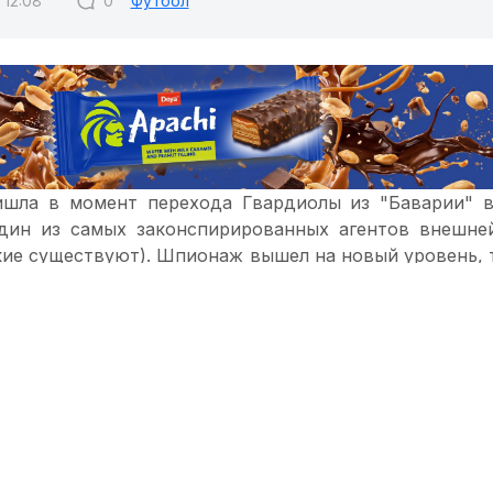
 12:08
0
Футбол
шла в момент перехода Гвардиолы из "Баварии" в
дин из самых законспирированных агентов внешне
акие существуют). Шпионаж вышел на новый уровень, 
ормацией, а с продвижением и насаждением испан
я этого Гвардиола переходил в "Баварию", а потом и
л основан не им, но, возможно, Гвардиола думает по
м, но после удачного эксперимента с "Барселоной"
 все это прививай теперь в других странах, что
испанцы". И футбол, мне видится, вполне удачны
том количества болельщиков по всему миру, да и фи
ение.