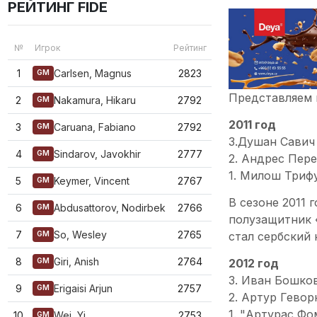
РЕЙТИНГ FIDE
№
Игрок
Рейтинг
1
Carlsen, Magnus
2823
GM
Представляем 
2
Nakamura, Hikaru
2792
GM
2011 год
3
Caruana, Fabiano
2792
GM
3.Душан Савич 
4
Sindarov, Javokhir
2777
GM
2. Андрес Пере
1. Милош Трифу
5
Keymer, Vincent
2767
GM
В сезоне 2011 
6
Abdusattorov, Nodirbek
2766
GM
полузащитник 
7
So, Wesley
2765
стал сербский
GM
8
Giri, Anish
2764
2012 год
GM
3. Иван Бошков
9
Erigaisi Arjun
2757
GM
2. Артур Геворк
1. "Артурас Фо
10
Wei, Yi
2753
GM