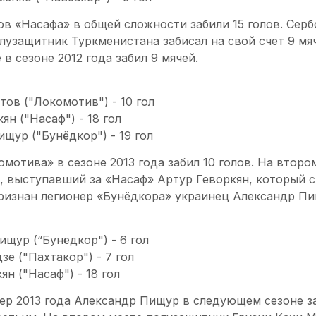
в «Насафа» в общей сложности забили 15 голов. Серб
олузащитник Туркменистана забисал на свой счет 9 м
в сезоне 2012 года забил 9 мячей.
тов ("Локомотив") - 10 гол
ян ("Насаф") - 18 гол
ищур ("Бунёдкор") - 19 гол
мотива» в сезоне 2013 года забил 10 голов. На второ
 выступавший за «Насаф» Артур Геворкян, который ст
ризнан легионер «Бунёдкора» украинец Александр Пищ
ищур (“Бунёдкор") - 6 гол
зе ("Пахтакор") - 7 гол
ян ("Насаф") - 18 гол
ер 2013 года Александр Пищур в следующем сезоне за