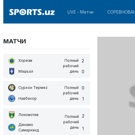
LIVE - Матчи
СОРЕВНОВА
МАТЧИ
2
Хорезм
Полный
рабочий
0
Машъал
день
0
Сурхон Термеz
Полный
рабочий
1
Навбахор
день
Локомотив
2
Полный
рабочий
Динамо
день
1
Самарканд