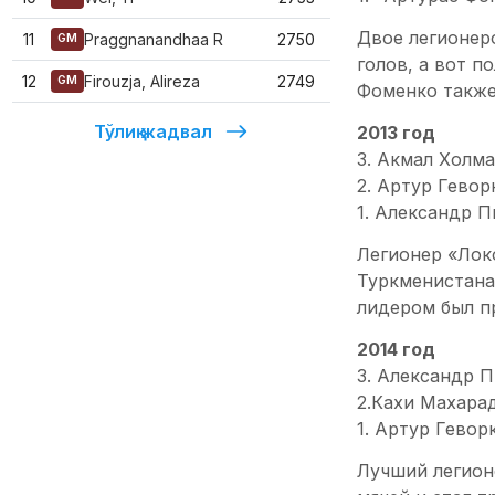
Двое легионеро
11
Praggnanandhaa R
2750
GM
голов, а вот п
12
Firouzja, Alireza
2749
GM
Фоменко также 
Тўлиқ жадвал
2013 год
3. Акмал Холма
2. Артур Геворк
1. Александр П
Легионер «Локо
Туркменистана,
лидером был п
2014 год
3. Александр П
2.Кахи Махарад
1. Артур Геворк
Лучший легион