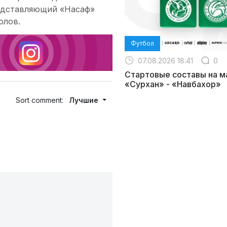
редставляющий «Насаф»
олов.
Футбол
07.08.2026 18:41
0
Стартовые составы на м
«Сурхан» - «Навбахор»
Sort comment:
Лучшие