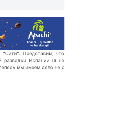
 "Сити". Представим, что
й разведки Испании (я не
теперь мы имеем дело не с
ского стиля в футболе по
 в "Сити". Вы скажете, что
-другому. Даже если стиль
, его вызвали и сказали:
бы со временем в футболе
й выбор доминирования в
нансовый аспект играет не