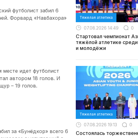
ский футболист забил 6
ячей. Форвард «Навбахора»
Тяжелая атлетика
07.08.2026 14:49
0
Стартовал чемпионат Аз
тяжёлой атлетике среди
и молодёжи
м месте идет футболист
ал автором 18 голов. И
ур – 19 голов.
Тяжелая атлетика
07.08.2026 19:13
0
бил за «Бунёдкор» всего 6
Состоялась торжествен