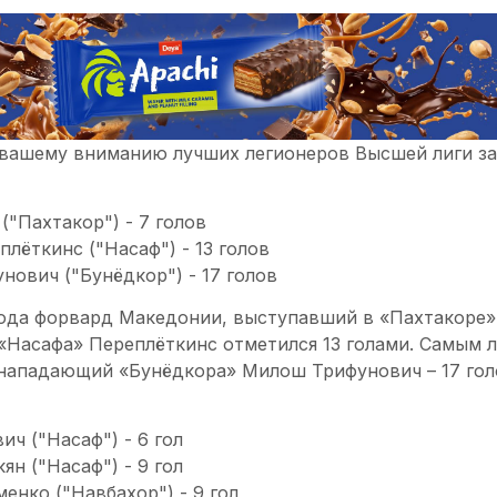
вашему вниманию лучших легионеров Высшей лиги за 
("Пахтакор") - 7 голов
плёткинс ("Насаф") - 13 голов
нович ("Бунёдкор") - 17 голов
года форвард Македонии, выступавший в «Пахтакоре» 
«Насафа» Переплёткинс отметился 13 голами. Самым 
 нападающий «Бунёдкора» Милош Трифунович – 17 гол
ич ("Насаф") - 6 гол
ян ("Насаф") - 9 гол
менко ("Навбахор") - 9 гол