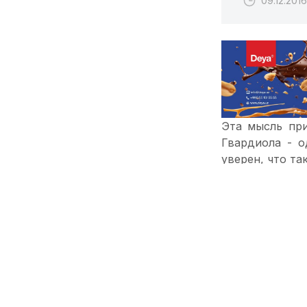
09.12.2016
Эта мысль при
Гвардиола - о
уверен, что т
секретной инф
всему миру. Дл
стиль этот бы
придуман не и
"Чувак, давай
преобладали 
будущем с уче
последнее знач