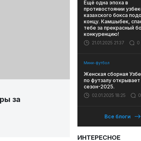
Ещё одна эпоха в
противостоянии узбек
казахского бокса под
концу. Камшыбек, спа
тебе за прекрасный бо
конкуренцию!
21.01.2025 21:37
0
Мини-футбол
Женская сборная Узбе
по футзалу открывает
сезон-2025.
02.01.2025 18:25
0
ры за
Все блоги
ИНТЕРЕСНОЕ