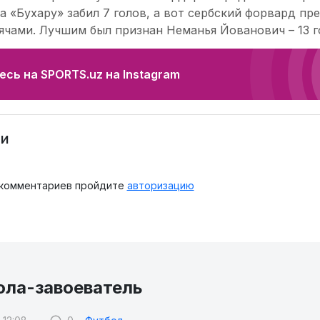
а «Бухару» забил 7 голов, а вот сербский форвард п
ячами. Лучшим был признан Неманья Йованович – 13 г
сь на SPORTS.uz на Instagram
и
 комментариев пройдите
авторизацию
ола-завоеватель