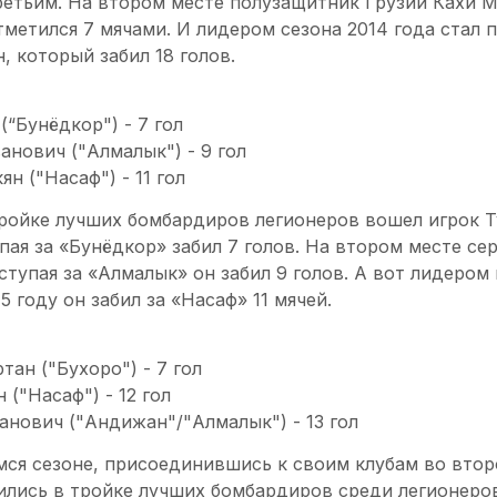
третьим. На втором месте полузащитник Грузии Кахи 
тметился 7 мячами. И лидером сезона 2014 года стал
, который забил 18 голов.
(“Бунёдкор") - 7 гол
анович ("Алмалык") - 9 гол
ян ("Насаф") - 11 гол
тройке лучших бомбардиров легионеров вошел игрок Т
ая за «Бунёдкор» забил 7 голов. На втором месте се
тупая за «Алмалык» он забил 9 голов. А вот лидером
5 году он забил за «Насаф» 11 мячей.
тан ("Бухоро") - 7 гол
 ("Насаф") - 12 гол
анович ("Андижан"/"Алмалык") - 13 гол
ся сезоне, присоединившись к своим клубам во втор
ились в тройке лучших бомбардиров среди легионеро