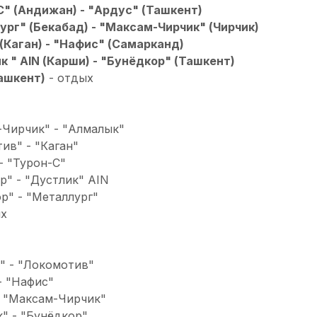
С" (Андижан) - "Ардус" (Ташкент)
ург" (Бекабад) - "Максам-Чирчик" (Чирчик)
 (Каган) - "Нафис" (Самарканд)
к " AIN (Карши) - "Бунёдкор" (Ташкент)
ашкент)
- отдых
-Чирчик" - "Алмалык"
тив" - "Каган"
 - "Турон-С"
ор" - "Дустлик" AIN
ор" - "Металлург"
ых
С" - "Локомотив"
 - "Нафис"
 - "Максам-Чирчик"
к" - "Бунёдкор"