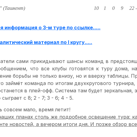
" (Ташкент)
10
1
0
9
22 -
 информация о 3-м туре по ссылке.....
алитический материал по I кругу.....
татели сами прикидывают шансы команд в предстояще
ообщением, что все клубы готовятся к туру дома, н
ние борьбы не только внизу, но и вверху таблицы. Пр
о займёт команда по итогам двухкругового турнира, 
станется в плей-офф. Система там будет зеркальная, 
сыграет с 8; 2 - 7; 3 - 6; 4 - 5.
 совсем мало, время летит!
 наших планах столь же подробное освещение тура: к
енте новостей, а вечером итоги дня. И позже обзор все