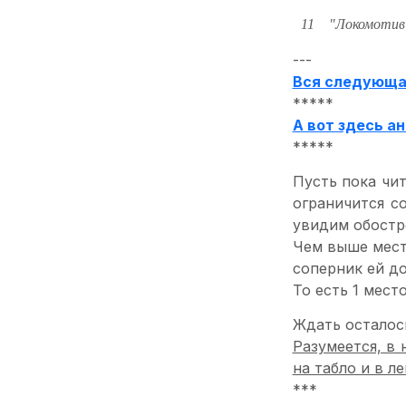
11
"Локомотив
---
Вся следующая
*****
А вот здесь ан
*****
Пусть пока чи
ограничится с
увидим обостре
Чем выше мест
соперник ей до
То есть 1 место 
Ждать осталось
Разумеется, в
на табло и в л
***