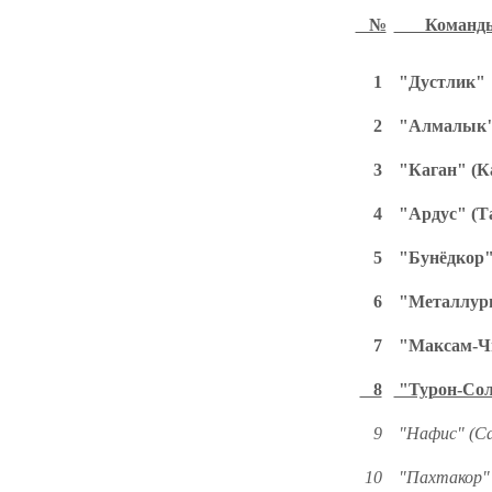
№
Команды
1
"Дустлик" 
2
"Алмалык"
3
"Каган" (К
4
"Ардус" (Т
5
"Бунёдкор"
6
"Металлург
7
"Максам-Чи
8
"Турон-Сол
9
"Нафис" (Са
10
"Пахтакор"