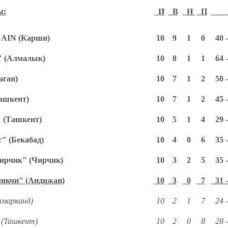
:
И
В
Н
П
AIN (Карши)
10
9
1
0
40 -
 (Алмалык)
10
8
1
1
64 -
аган)
10
7
1
2
50 -
ашкент)
10
7
1
2
45 -
 (Ташкент)
10
5
1
4
29 -
" (Бекабад)
10
4
0
6
35 -
рчик" (Чирчик)
10
3
2
5
35 -
икчи" (Андижан)
10
3
0
7
31 -
марканд)
10
2
1
7
24 -
 (Ташкент)
10
2
0
8
28 -