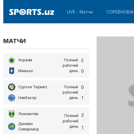
LIVE - Матчи
СОРЕВНОВА
МАТЧИ
2
Хорезм
Полный
рабочий
0
Машъал
день
0
Сурхон Термеz
Полный
рабочий
1
Навбахор
день
Локомотив
2
Полный
рабочий
Динамо
день
1
Самарканд