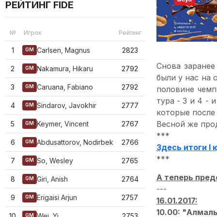
РЕЙТИНГ FIDE
№
Игрок
Рейтинг
1
Carlsen, Magnus
2823
GM
Снова заранее
2
Nakamura, Hikaru
2792
GM
были у нас на
3
Caruana, Fabiano
2792
GM
половине чемп
тура - 3 и 4 -
4
Sindarov, Javokhir
2777
GM
которые после
Весной же про
5
Keymer, Vincent
2767
GM
***
6
Abdusattorov, Nodirbek
2766
GM
Здесь итоги I 
***
7
So, Wesley
2765
GM
А теперь пред
8
Giri, Anish
2764
GM
---
9
Erigaisi Arjun
2757
GM
16.01.2017:
10.00: "Алмал
10
Wei, Yi
2753
GM