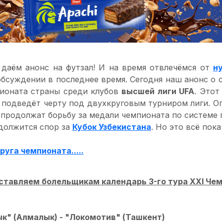
 даём анонс на футзал! И на время отвлечёмся от
н
 обсуждении в последнее время. Сегодня наш анонс о
ионата страны среди клубов
высшей лиги UFA
. Этот
 и подведёт черту под двухкруговым турниром лиги. 
 продолжат борьбу за медали чемпионата по системе 
должится спор за
Кубок Узбекистана
. Но это всё пока
круга чемпионата.....
ставляем болельщикам календарь 3-го тура XXI Чем
ык" (Алмалык) - "Локомотив" (Ташкент)