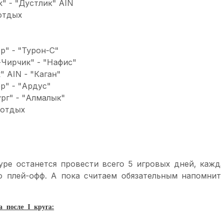
к" - "Дустлик" AIN
отдых
ор" - "Турон-С"
-Чирчик" - "Нафис"
" AIN - "Каган"
ор" - "Ардус"
ург" - "Алмалык"
 отдых
уре останется провести всего 5 игровых дней, кажд
о плей-офф. А пока считаем обязательным напомни
 после I круга: