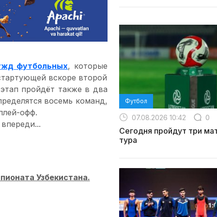
ужд футбольных
, которые
 стартующей вскоре второй
 этап пройдёт также в два
Определятся восемь команд,
Футбол
плей-офф.
07.08.2026 10:42
0
 впереди...
Сегодня пройдут три мат
тура
пионата Узбекистана.