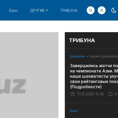
Бокс
ДРУГИЕ
ТРИБУНА
ТРИБУНА
Шахматы
Карим Худайкуло
Завершились матчи по
на чемпионате Азии. 
наши шахматисты улу
свои рейтинговые пок
(Подробности)
11.05.2025 15:45
0
Бокс