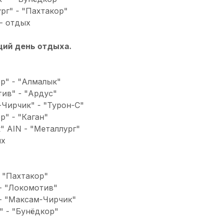
ург" - "Пахтакор"
- отдых
щий день отдыха.
ор" - "Алмалык"
тив" - "Ардус"
-Чирчик" - "Турон-С"
р" - "Каган"
к" AIN - "Металлург"
ых
- "Пахтакор"
 - "Локомотив"
 - "Максам-Чирчик"
С" - "Бунёдкор"