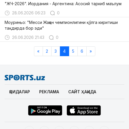
"ЖЧ-2026". Иордания - Аргентина: Асосий таркиб маълум
28.06.2026 06:23
0
Моуриньо: "Месси Жаҳон чемпионлигини қўлга киритиши
тақдирда бор эди"
26.06.2026 21:43
0
«
2
3
4
5
6
»
ҚОИДАЛАР
РЕКЛАМА
САЙТ ҲАҚИДА