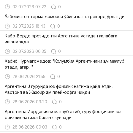
03.07.2026 07:22
0
Ўзбекистон терма жамоаси ўйини катта рекорд ўрнатди
02.07.2026 18:43
0
Кабо-Верде президенти Аргентина устидан ғалабага
ишонмоқда
02.07.2026 06:35
0
Хабиб Нурмагомедов: "Колумбия Аргентинани ҳам мағлуб
этади, агар..."
28.06.2026 21:55
0
Аргентина J гуруҳида юз фоизлик натижа қайд этди,
Австрия ва Жазоир ҳам плей-оффга чиқди
28.06.2026 09:20
0
Аргентина Иорданияни мағлуб этиб, гуруҳ босқичини юз
фоизлик натижа билан якунлади
28.06.2026 09:03
0