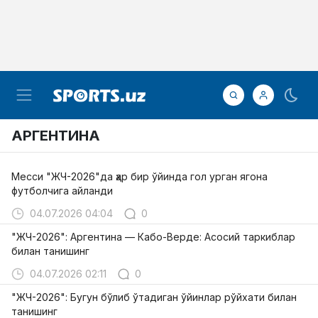
АРГЕНТИНА
Месси "ЖЧ-2026"да ҳар бир ўйинда гол урган ягона
футболчига айланди
04.07.2026 04:04
0
"ЖЧ-2026": Аргентина — Кабо-Верде: Асосий таркиблар
билан танишинг
04.07.2026 02:11
0
"ЖЧ-2026": Бугун бўлиб ўтадиган ўйинлар рўйхати билан
танишинг