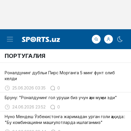
ПОРТУГАЛИЯ
Роналдунинг дубльи Пирс Морганга 5 минг фунт олиб
келди
25.06.2026 03:35
0
Бруну: "Роналдунинг гол уруши биз учун ҳам муҳим эди"
24.06.2026 23:52
0
Нуно Мендеш Ўзбекистонга жаримадан урган голи ҳақида::
"Бу комбинацияни машғулотларда ишлаганмиз"