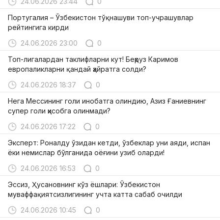
24.06.2026 23:44
0
Португалия – Ўзбекистон тўқнашуви топ-учрашувлар
рейтингига кирди
24.06.2026 23:00
0
Топ-лигалардан таклифларни кут! Беҳруз Каримов
европаликларни қандай ҳайратга солди?
24.06.2026 18:37
0
Нега Мессининг голи инобатга олиндию, Азиз Ғаниевнинг
супер голи ҳисобга олинмади?
24.06.2026 17:22
0
Эксперт: Роналду ўзидан кетди, ўзбеклар уни аяди, испан
ёки немислар бўлганида оёғини узиб оларди!
24.06.2026 16:53
0
Эссиз, Ҳусановнинг кўз ёшлари: Ўзбекистон
муваффақиятсизлигининг учта катта сабаб очилди
24.06.2026 10:45
0