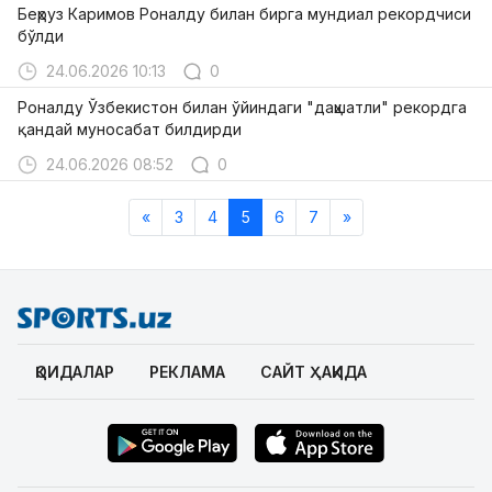
Беҳруз Каримов Роналду билан бирга мундиал рекордчиси
бўлди
24.06.2026 10:13
0
Роналду Ўзбекистон билан ўйиндаги "даҳшатли" рекордга
қандай муносабат билдирди
24.06.2026 08:52
0
«
3
4
5
6
7
»
ҚОИДАЛАР
РЕКЛАМА
САЙТ ҲАҚИДА