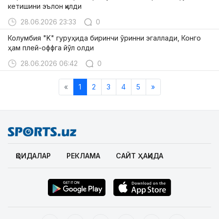
кетишини эълон қилди
28.06.2026 23:33
0
Колумбия "K" гуруҳида биринчи ўринни эгаллади, Конго
ҳам плей-оффга йўл олди
28.06.2026 06:42
0
«
1
2
3
4
5
»
ҚОИДАЛАР
РЕКЛАМА
САЙТ ҲАҚИДА