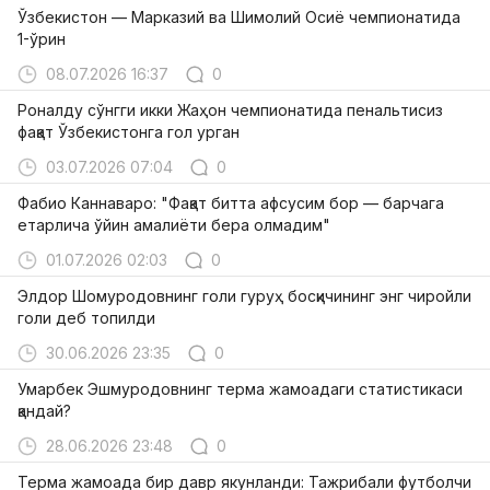
Ўзбекистон — Марказий ва Шимолий Осиё чемпионатида
1-ўрин
08.07.2026 16:37
0
Роналду сўнгги икки Жаҳон чемпионатида пенальтисиз
фақат Ўзбекистонга гол урган
03.07.2026 07:04
0
Фабио Каннаваро: "Фақат битта афсусим бор — барчага
етарлича ўйин амалиёти бера олмадим"
01.07.2026 02:03
0
Элдор Шомуродовнинг голи гуруҳ босқичининг энг чиройли
голи деб топилди
30.06.2026 23:35
0
Умарбек Эшмуродовнинг терма жамоадаги статистикаси
қандай?
28.06.2026 23:48
0
Терма жамоада бир давр якунланди: Тажрибали футболчи