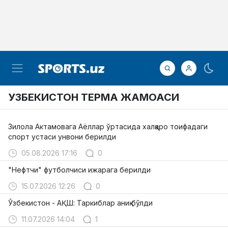
УЗБЕКИСТОН ТЕРМА ЖАМОАСИ
Зилола Актамовага Аёллар ўртасида халқаро тоифадаги
спорт устаси унвони берилди
05.08.2026 17:16
0
"Нефтчи" футболчиси ижарага берилди
15.07.2026 12:26
0
Ўзбекистон - АҚШ: Таркиблар аниқ бўлди
11.07.2026 14:04
1