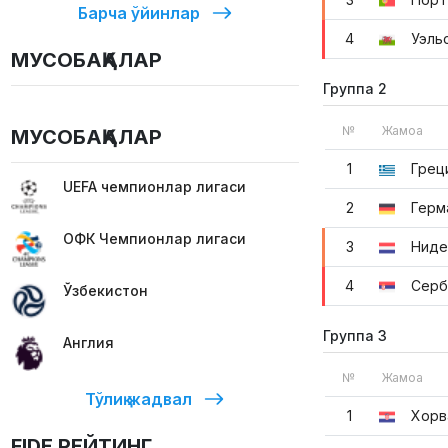
Барча ўйинлар
4
Уэль
МУСОБАҚАЛАР
Группа 2
№
Жамоа
МУСОБАҚАЛАР
1
Грец
UEFA чемпионлар лигаси
2
Герм
ОФК Чемпионлар лигаси
3
Ниде
4
Серб
Ўзбекистон
Группа 3
Англия
№
Жамоа
Тўлиқ жадвал
1
Хорв
FIDE РЕЙТИНГ