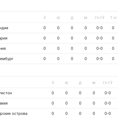
Ў
Ю
Д
М
ГУ-ГЎ
Т-Н
ндия
0
0
0
0
0-0
0
ария
0
0
0
0
0-0
0
ния
0
0
0
0
0-0
0
ембург
0
0
0
0
0-0
0
Ў
Ю
Д
М
ГУ-ГЎ
ғистон
0
0
0
0
0-0
акия
0
0
0
0
0-0
рские острова
0
0
0
0
0-0