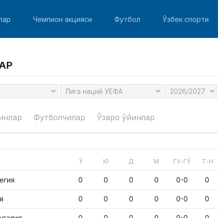
лар
Чемпион акцияси
Футбол
Ўзбек спорти
АР
инлар
Футболчилар
Ўзаро ўйинлар
Ў
Ю
Д
М
ГУ-ГЎ
Т-Н
егия
0
0
0
0
0-0
0
я
0
0
0
0
0-0
0
угалия
0
0
0
0
0-0
0