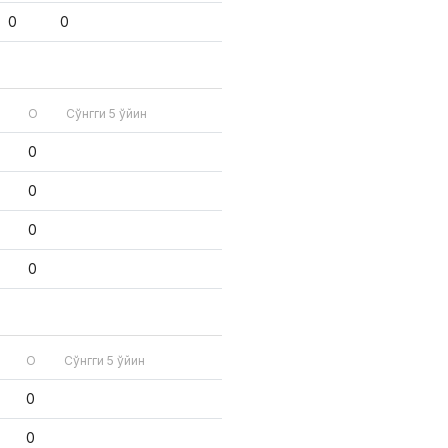
0
0
О
Сўнгги 5 ўйин
0
0
0
0
О
Сўнгги 5 ўйин
0
0