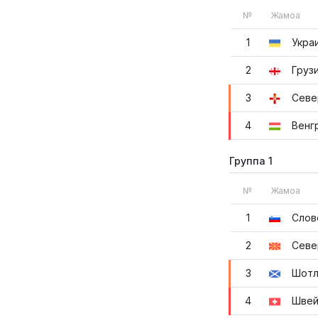
№
Жамоа
1
Укра
2
Груз
3
Севе
4
Венг
Группа 1
№
Жамоа
1
Слов
2
Севе
3
Шотл
4
Швей