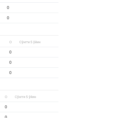
0
0
О
Сўнгги 5 ўйин
0
0
0
О
Сўнгги 5 ўйин
0
0