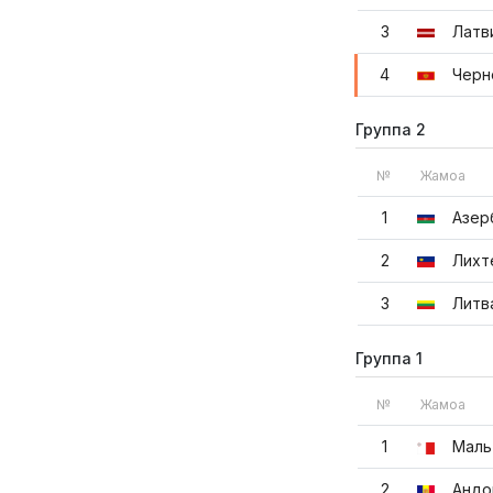
3
Латв
4
Черн
Группа 2
№
Жамоа
1
Азер
2
Лихт
3
Литв
Группа 1
№
Жамоа
1
Маль
2
Андо