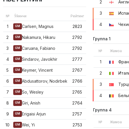
2
Англ
3
Испа
№
Ўйинчи
Рейтинг
4
Чехи
1
Carlsen, Magnus
2823
GM
2
Nakamura, Hikaru
2792
GM
Группа 1
3
Caruana, Fabiano
2792
GM
№
Жамоа
4
Sindarov, Javokhir
2777
GM
1
Фран
5
Keymer, Vincent
2767
GM
2
Итал
6
Abdusattorov, Nodirbek
2766
GM
3
Турц
7
So, Wesley
2765
GM
4
Бель
8
Giri, Anish
2764
GM
Группа 4
9
Erigaisi Arjun
2757
GM
№
Жамоа
10
Wei, Yi
2753
GM