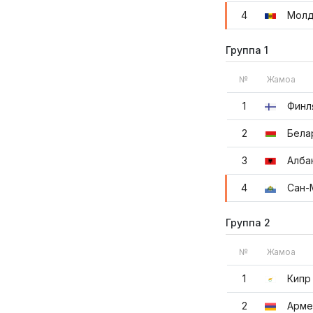
4
Молд
Группа 1
№
Жамоа
1
Финл
2
Бела
3
Алба
4
Сан-
Группа 2
№
Жамоа
1
Кипр
2
Арме