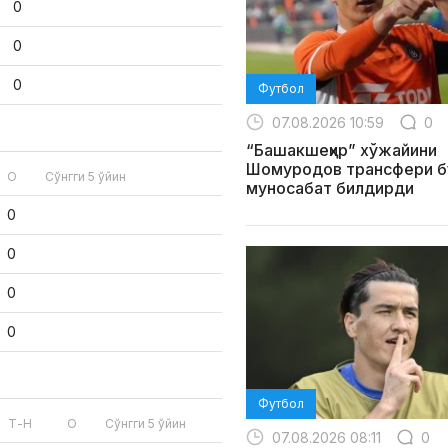
0
0
0
Футбол
07.08.2026 10:59
0
“Башакшеҳир” хўжайини
Шомуродов трансфери б
О
Сўнгги 5 ўйин
муносабат билдирди
0
0
0
0
Футбол
Т-Н
О
Сўнгги 5 ўйин
07.08.2026 08:11
0