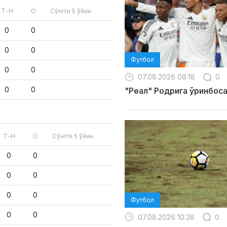
Т-Н
О
Сўнгги 5 ўйин
0
0
0
0
Футбол
0
0
07.08.2026 08:18
0
0
0
"Реал" Родрига ўринбос
Т-Н
О
Сўнгги 5 ўйин
0
0
0
0
0
0
Футбол
0
0
07.08.2026 10:38
0