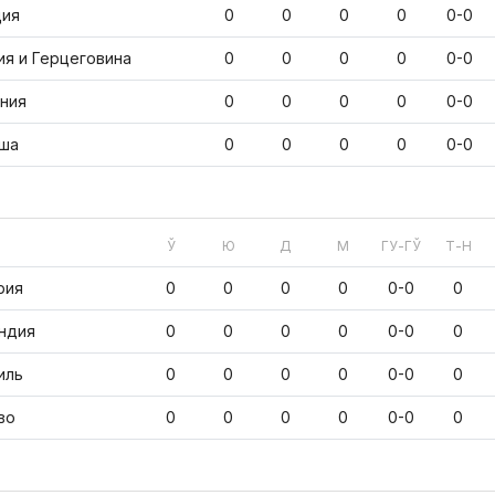
ия
0
0
0
0
0-0
ия и Герцеговина
0
0
0
0
0-0
ния
0
0
0
0
0-0
ша
0
0
0
0
0-0
Ў
Ю
Д
М
ГУ-ГЎ
Т-Н
рия
0
0
0
0
0-0
0
ндия
0
0
0
0
0-0
0
иль
0
0
0
0
0-0
0
во
0
0
0
0
0-0
0