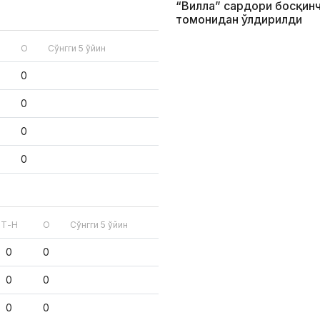
“Вилла” сардори босқин
томонидан ўлдирилди
О
Сўнгги 5 ўйин
0
0
0
0
Т-Н
О
Сўнгги 5 ўйин
0
0
0
0
0
0