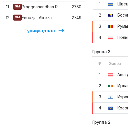
1
Швец
11
Praggnanandhaa R
2750
GM
2
Босн
12
Firouzja, Alireza
2749
GM
3
Румы
Тўлиқ жадвал
4
Поль
Группа 3
№
Жамоа
1
Авст
2
Ирла
3
Изра
4
Косо
Группа 2