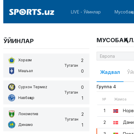
LIVE - Ўйинлар
Мусобақа
МУСОБАҚАЛ
ЎЙИНЛАР
2
Хоразм
Тугаган
0
Машъал
Жадвал
Ўй
Группа 4
0
Сурхон Термеz
Тугаган
1
Навбаҳор
№
Жамоа
1
Норв
2
Локомотив
Тугаган
2
Дани
1
Динамо
3
Порт