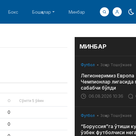
Бокс
Бошқалар
Минбар
МИНБАР
Футбол
Зоҳир Тошхўжаев
Легионеримиз Европа
Чемпионлар лигасида 
сабабчи бўлди
06.08.2026 10:36
О
Сўнгги 5 ўйин
0
Футбол
Зоҳир Тошхўжаев
0
“Боруссия”га ўтиши к
ўзбек футболчиси нег
0