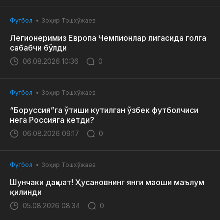
Футбол
Зоҳир Тошхўжаев
Легионеримиз Европа Чемпионлар лигасида голга
сабабчи бўлди
06.08.2026 10:36
0
Футбол
Зоҳир Тошхўжаев
“Боруссия”га ўтиши кутилган ўзбек футболчиси
нега Россияга кетди?
06.08.2026 09:17
0
Футбол
Зоҳир Тошхўжаев
Шунчаки даҳшат! Ҳусановнинг янги маоши маълум
қилинди
05.08.2026 08:34
0