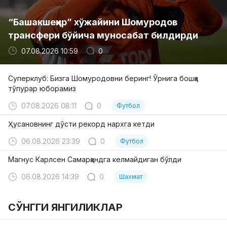
“Башакшеҳир” хўжайини Шомуродов
трансфери бўйича муносабат билдирди
07.08.2026 10:59
0
Суперклуб: Бизга Шомуродовни беринг! Ўрнига бошқа
тўпурар юборамиз
07.08.2026 08:11
0
Футбол
Ҳусановнинг дўсти рекорд нархга кетди
06.08.2026 23:39
0
Футбол
Магнус Карлсен Самарқандга келмайдиган бўлди
06.08.2026 14:39
0
Шахмат
СЎНГГИ ЯНГИЛИКЛАР