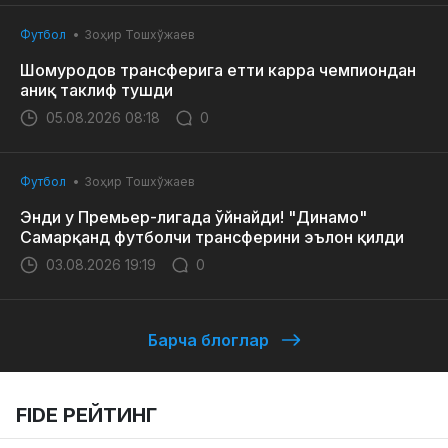
Футбол
Зоҳир Тошхўжаев
Шомуродов трансферига етти карра чемпиондан
аниқ таклиф тушди
05.08.2026 08:18
0
Футбол
Зоҳир Тошхўжаев
Энди у Премьер-лигада ўйнайди! "Динамо"
Самарқанд футболчи трансферини эълон қилди
03.08.2026 19:19
0
Барча блоглар
FIDE РЕЙТИНГ