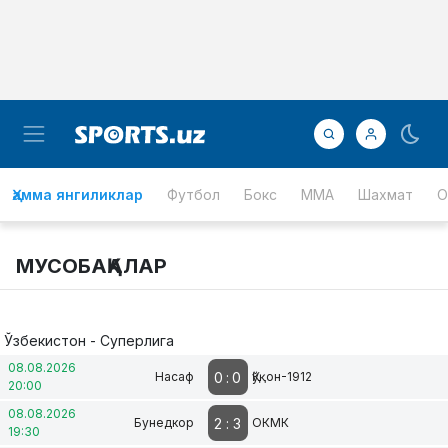
Ҳамма янгиликлар
Футбол
Бокс
MMA
Шахмат
О
МУСОБАҚАЛАР
Ўзбекистон - Суперлига
08.08.2026
0
:
0
Насаф
Қўқон-1912
20:00
08.08.2026
2
:
3
Бунедкор
ОКМК
19:30