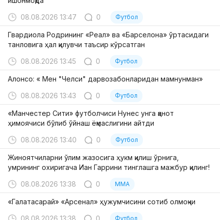
ишонмоқда
08.08.2026 13:47
0
Футбол
Гвардиола Родрининг «Реал» ва «Барселона» ўртасидаги
танловига ҳал қилувчи таъсир кўрсатган
08.08.2026 13:45
0
Футбол
Алонсо: « Мен "Челси" дарвозабонларидан мамнунман»
08.08.2026 13:43
0
Футбол
«Манчестер Сити» футболчиси Нунес унга қанот
ҳимоячиси бўлиб ўйнаш ёқмаслигини айтди
08.08.2026 13:40
0
Футбол
Жиноятчиларни ўлим жазосига ҳукм қилиш ўрнига,
умрининг охиригача Иан Гаррини тинглашга мажбур қилинг!
08.08.2026 13:38
0
MMA
«Галатасарай» «Арсенал» ҳужумчисини сотиб олмоқчи
08.08.2026 13:38
0
Футбол