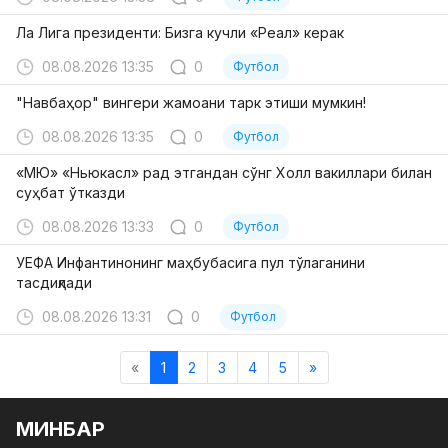
Ла Лига президенти: Бизга кучли «Реал» керак
08.08.2026 13:35
0
Футбол
"Навбаҳор" вингери жамоани тарк этиши мумкин!
08.08.2026 13:35
0
Футбол
«МЮ» «Ньюкасл» рад этгандан сўнг Холл вакиллари билан
суҳбат ўтказди
08.08.2026 13:33
0
Футбол
УЕФА Инфантинонинг маҳбубасига пул тўлаганини
тасдиқлади
08.08.2026 13:31
0
Футбол
«
1
2
3
4
5
»
МИНБАР