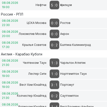
08.08.2026
5
:
0
Нефтчи
Қизилқум
19:00
Россия - РПЛ
08.08.2026
0
:
0
ЦСКА Москва
Ростов
22:30
08.08.2026
0
:
0
Локомотив Москва
Акрон
20:00
08.08.2026
0
:
2
Крылья Советов
Балтика Калининград
17:30
Англия - Карабао Кубоги
08.08.2026
1
:
3
Челтенхэм Таун
Чарльтон Атлетик
21:30
08.08.2026
1
:
0
Лестер Сити
Нортгемптон Таун
19:00
08.08.2026
3
:
1
Вест Хэм Юнайтед
Портсмут
19:00
08.08.2026
0
:
2
Колчестер Юнайтед
Саутгемптон
21:30
08.08.2026
1
:
4
Ротерхэм Юнайтед
Вест Бромвич Альбион