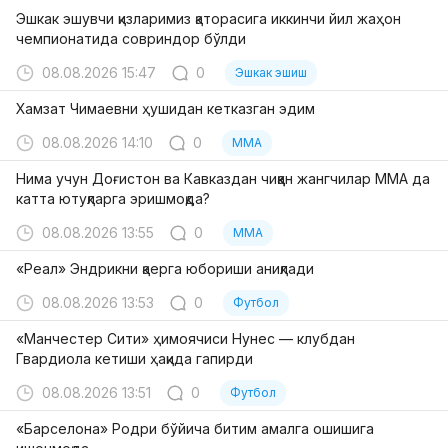
Эшкак эшувчи қизларимиз қаторасига иккинчи йил жаҳон
чемпионатида совриндор бўлди
08.08.2026 15:47
0
Эшкак эшиш
Хамзат Чимаевни ҳушидан кетказган эдим
08.08.2026 14:10
0
MMA
Нима учун Доғистон ва Кавказдан чиққан жангчилар ММА да
катта ютуқларга эришмоқда?
08.08.2026 13:55
0
MMA
«Реал» Эндрикни қаерга юбориши аниқлади
08.08.2026 13:53
0
Футбол
«Манчестер Сити» ҳимоячиси Нунес — клубдан
Гвардиола кетиши ҳақида гапирди
08.08.2026 13:51
0
Футбол
«Барселона» Родри бўйича битим амалга ошишига