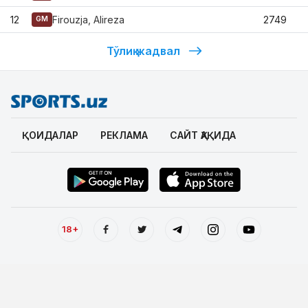
12
Firouzja, Alireza
2749
GM
Тўлиқ жадвал
ҚОИДАЛАР
РЕКЛАМА
САЙТ ҲАҚИДА
18+