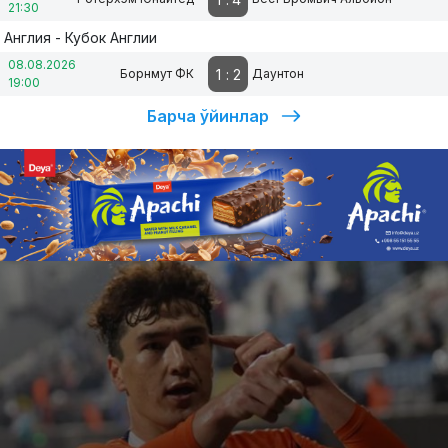
21:30
Англия - Кубок Англии
08.08.2026
1
:
2
Борнмут ФК
Даунтон
19:00
Барча ўйинлар