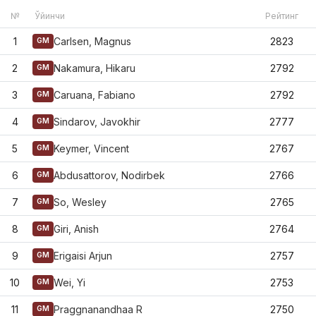
№
Ўйинчи
Рейтинг
1
Carlsen, Magnus
2823
GM
2
Nakamura, Hikaru
2792
GM
3
Caruana, Fabiano
2792
GM
4
Sindarov, Javokhir
2777
GM
5
Keymer, Vincent
2767
GM
6
Abdusattorov, Nodirbek
2766
GM
7
So, Wesley
2765
GM
8
Giri, Anish
2764
GM
9
Erigaisi Arjun
2757
GM
10
Wei, Yi
2753
GM
11
Praggnanandhaa R
2750
GM