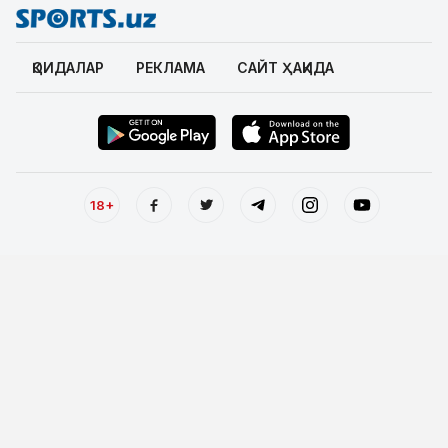
ҚОИДАЛАР
РЕКЛАМА
САЙТ ҲАҚИДА
18+