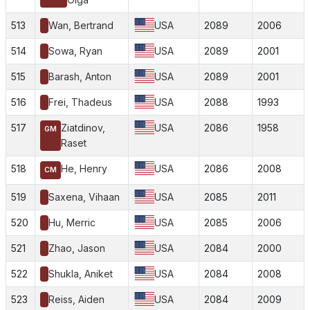
513
Wan, Bertrand
USA
2089
2006
514
Sowa, Ryan
USA
2089
2001
515
Barash, Anton
USA
2089
2001
516
Frei, Thadeus
USA
2088
1993
517
Ziatdinov,
USA
2086
1958
GM
Raset
518
He, Henry
USA
2086
2008
CM
519
Saxena, Vihaan
USA
2085
2011
520
Hu, Merric
USA
2085
2006
521
Zhao, Jason
USA
2084
2000
522
Shukla, Aniket
USA
2084
2008
523
Reiss, Aiden
USA
2084
2009