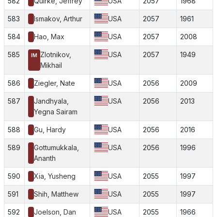
582
Quirke, Jeffrey
USA
2057
1968
583
Ismakov, Arthur
USA
2057
1961
584
Hao, Max
USA
2057
2008
585
Zlotnikov,
USA
2057
1949
IM
Mikhail
586
Ziegler, Nate
USA
2056
2009
587
Jandhyala,
USA
2056
2013
Yegna Sairam
588
Gu, Hardy
USA
2056
2016
589
Gottumukkala,
USA
2056
1996
Ananth
590
Xia, Yusheng
USA
2055
1997
591
Shih, Matthew
USA
2055
1997
592
Joelson, Dan
USA
2055
1966