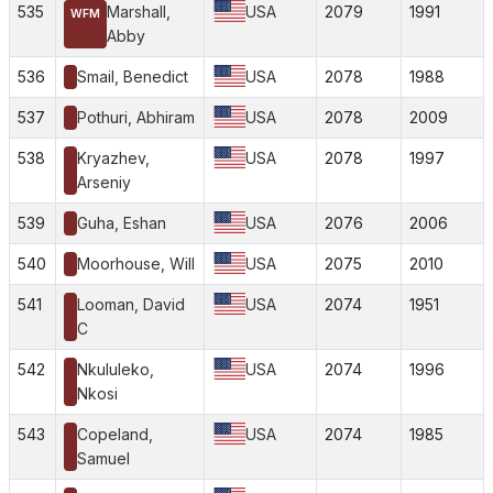
535
Marshall,
USA
2079
1991
WFM
Abby
536
Smail, Benedict
USA
2078
1988
537
Pothuri, Abhiram
USA
2078
2009
538
Kryazhev,
USA
2078
1997
Arseniy
539
Guha, Eshan
USA
2076
2006
540
Moorhouse, Will
USA
2075
2010
541
Looman, David
USA
2074
1951
C
542
Nkululeko,
USA
2074
1996
Nkosi
543
Copeland,
USA
2074
1985
Samuel