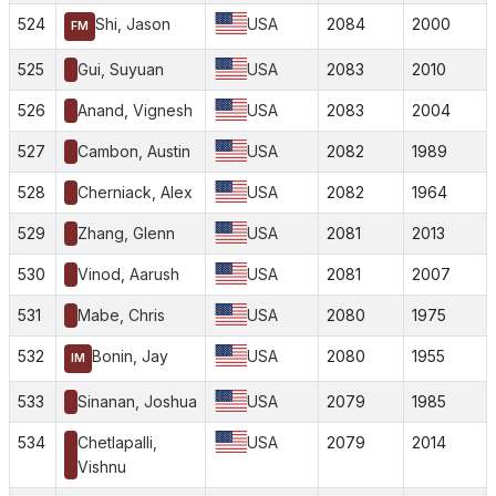
524
Shi, Jason
USA
2084
2000
FM
525
Gui, Suyuan
USA
2083
2010
526
Anand, Vignesh
USA
2083
2004
527
Cambon, Austin
USA
2082
1989
528
Cherniack, Alex
USA
2082
1964
529
Zhang, Glenn
USA
2081
2013
530
Vinod, Aarush
USA
2081
2007
531
Mabe, Chris
USA
2080
1975
532
Bonin, Jay
USA
2080
1955
IM
533
Sinanan, Joshua
USA
2079
1985
534
Chetlapalli,
USA
2079
2014
Vishnu