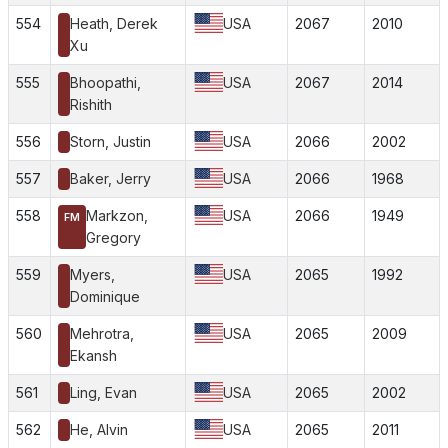
554
Heath, Derek
USA
2067
2010
Xu
555
Bhoopathi,
USA
2067
2014
Rishith
556
Storn, Justin
USA
2066
2002
557
Baker, Jerry
USA
2066
1968
558
Markzon,
USA
2066
1949
FM
Gregory
559
Myers,
USA
2065
1992
Dominique
560
Mehrotra,
USA
2065
2009
Ekansh
561
Ling, Evan
USA
2065
2002
562
He, Alvin
USA
2065
2011