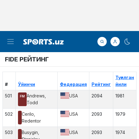
FIDE РЕЙТИНГ
Туғилган
#
Ўйинчи
Федерация
Рейтинг
йили
501
Andrews,
USA
2094
1981
FM
Todd
502
Cerilo,
USA
2093
1979
Redentor
503
Busygin,
USA
2093
1974