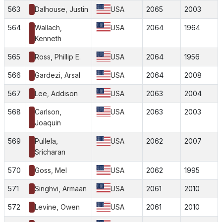
563
Dalhouse, Justin
USA
2065
2003
564
Wallach,
USA
2064
1964
Kenneth
565
Ross, Phillip E.
USA
2064
1956
566
Gardezi, Arsal
USA
2064
2008
567
Lee, Addison
USA
2063
2004
568
Carlson,
USA
2063
2003
Joaquin
569
Pullela,
USA
2062
2007
Sricharan
570
Goss, Mel
USA
2062
1995
571
Singhvi, Armaan
USA
2061
2010
572
Levine, Owen
USA
2061
2010