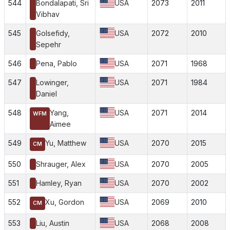
544
Bondalapati, Sri
USA
2073
2011
Vibhav
545
Golsefidy,
USA
2072
2010
Sepehr
546
Pena, Pablo
USA
2071
1968
547
Lowinger,
USA
2071
1984
Daniel
548
Yang,
USA
2071
2014
WFM
Aimee
549
Yu, Matthew
USA
2070
2015
CM
550
Shrauger, Alex
USA
2070
2005
551
Hamley, Ryan
USA
2070
2002
552
Xu, Gordon
USA
2069
2010
CM
553
Liu, Austin
USA
2068
2008