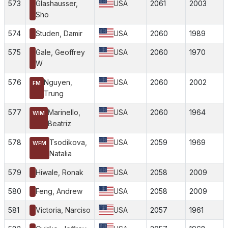
573
Glashausser,
USA
2061
2003
Sho
574
Studen, Damir
USA
2060
1989
575
Gale, Geoffrey
USA
2060
1970
W
576
Nguyen,
USA
2060
2002
FM
Trung
577
Marinello,
USA
2060
1964
WIM
Beatriz
578
Tsodikova,
USA
2059
1969
WFM
Natalia
579
Hiwale, Ronak
USA
2058
2009
580
Feng, Andrew
USA
2058
2009
581
Victoria, Narciso
USA
2057
1961