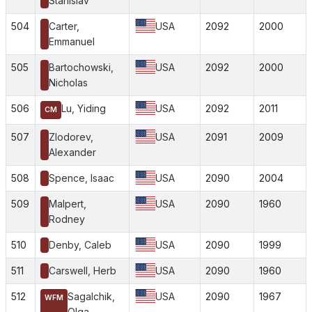
Stanislav
504
Carter,
USA
2092
2000
Emmanuel
505
Bartochowski,
USA
2092
2000
Nicholas
506
Lu, Yiding
USA
2092
2011
CM
507
Zlodorev,
USA
2091
2009
Alexander
508
Spence, Isaac
USA
2090
2004
509
Malpert,
USA
2090
1960
Rodney
510
Denby, Caleb
USA
2090
1999
511
Carswell, Herb
USA
2090
1960
512
Sagalchik,
USA
2090
1967
WFM
Olga