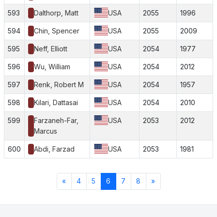
593
Dalthorp, Matt
USA
2055
1996
594
Chin, Spencer
USA
2055
2009
595
Neff, Elliott
USA
2054
1977
596
Wu, William
USA
2054
2012
597
Renk, Robert M
USA
2054
1957
598
Kilari, Dattasai
USA
2054
2010
599
Farzaneh-Far,
USA
2053
2012
Marcus
600
Abdi, Farzad
USA
2053
1981
«
4
5
6
7
8
»