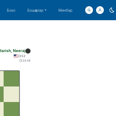
Бокс
Бошқалар
Минбар
Harish, Neeraj
2212
16:58