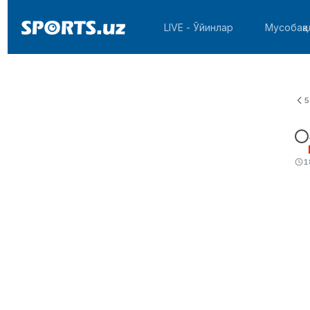
LIVE - Ўйинлар
Мусобақа
5
1