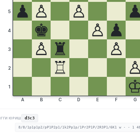
♟
♙
♙
5
♚
♙
♟
4
♙
♜
♙
3
♖
2
1
A
B
C
D
E
F
G
d3c3
НГГИ ЮРИШ
8/8/1p1p1p2/pP1P2p1/1k2Pp1p/1Pr2P1P/2R3P1/6K1 w - - 1 4