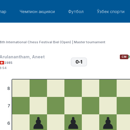
лар
Чемпион акцияси
Футбол
Ўзбек спорти
8th International Chess Festival Biel (Open) | Master tournament
Arulanantham, Aneet
CM
0-1
1985
8:54
8
7
♟
♟
♟
6