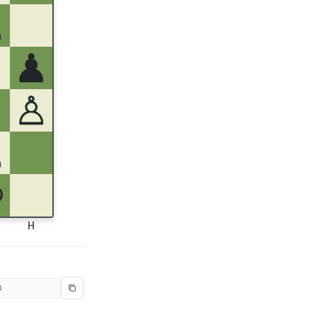
♟
♟
♙
♙
♔
H
8