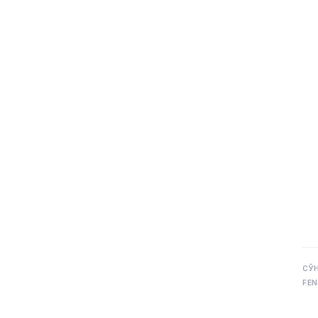
СЎ
FEN