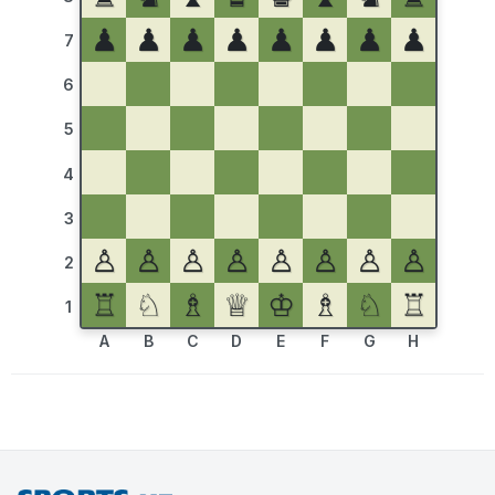
♟
♟
♟
♟
♟
♟
♟
♟
7
6
5
4
3
♙
♙
♙
♙
♙
♙
♙
♙
2
♖
♘
♗
♕
♔
♗
♘
♖
1
A
B
C
D
E
F
G
H