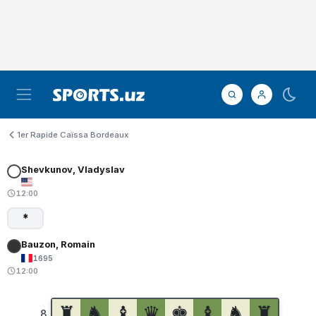
1er Rapide Caïssa Bordeaux
Shevkunov, Vladyslav
12:00
*
Bauzon, Romain
1695
12:00
♜
♞
♝
♛
♚
♝
♞
♜
8