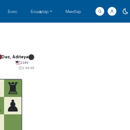
Бокс
Бошқалар
Минбар
Das, Aditeya
2289
1:30:30
♞
♜
♟
♟