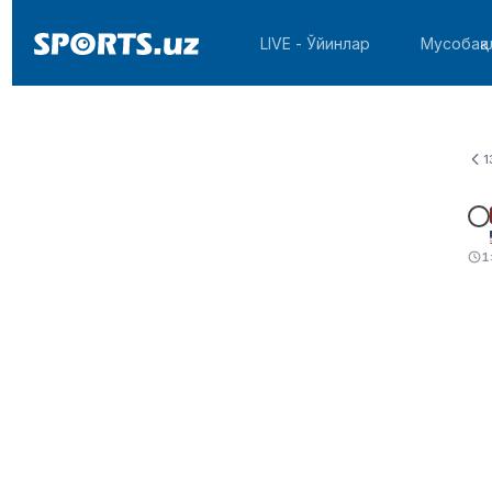
LIVE - Ўйинлар
Мусобақа
1
1