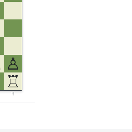
♙
♙
♘
♖
H