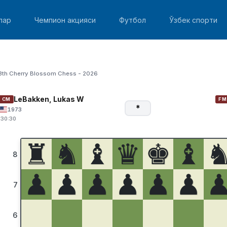
лар
Чемпион акцияси
Футбол
Ўзбек спорти
3th Cherry Blossom Chess - 2026
LeBakken, Lukas W
CM
FM
*
1973
:30:30
♜
♞
♝
♛
♚
♝
8
♟
♟
♟
♟
♟
♟
7
6