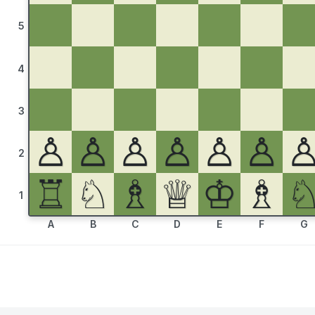
5
4
3
♙
♙
♙
♙
♙
♙
2
♖
♘
♗
♕
♔
♗
1
A
B
C
D
E
F
G