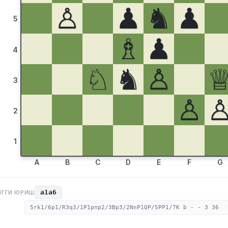
♙
♟
♞
♟
5
♗
♟
4
♘
♞
♙
3
♙
2
1
A
B
C
D
E
F
G
a1a6
НГГИ ЮРИШ
5rk1/6p1/R3q3/1P1pnp2/3Bp3/2NnP1QP/5PP1/7K b - - 3 36