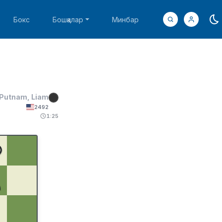
Бокс
Бошқалар
Минбар
Putnam, Liam
2492
1:25
♚
♟