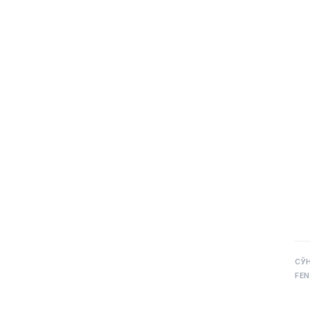
СЎ
FEN