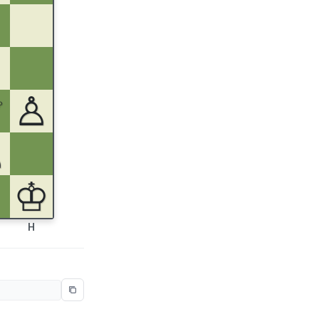
♕
♙
♙
♔
H