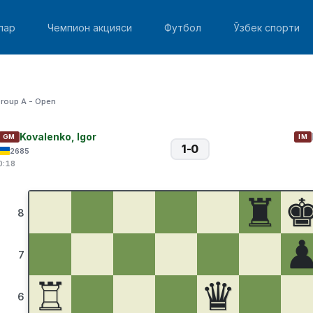
лар
Чемпион акцияси
Футбол
Ўзбек спорти
roup A - Open
Kovalenko, Igor
GM
IM
1-0
2685
0:18
♜
8
7
♖
♛
6