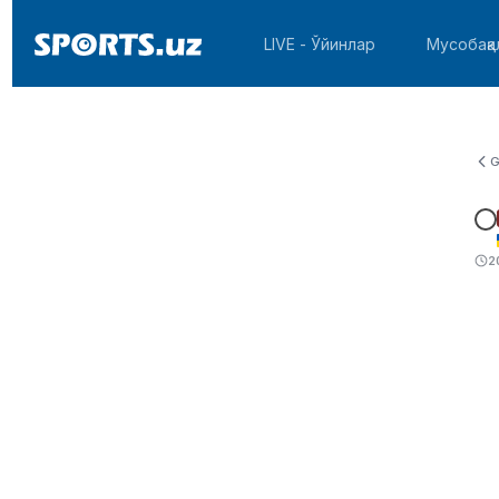
LIVE - Ўйинлар
Мусобақа
G
2