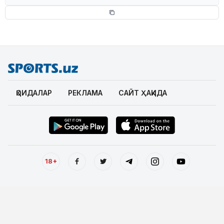
ҚОИДАЛАР
РЕКЛАМА
САЙТ ҲАҚИДА
18+