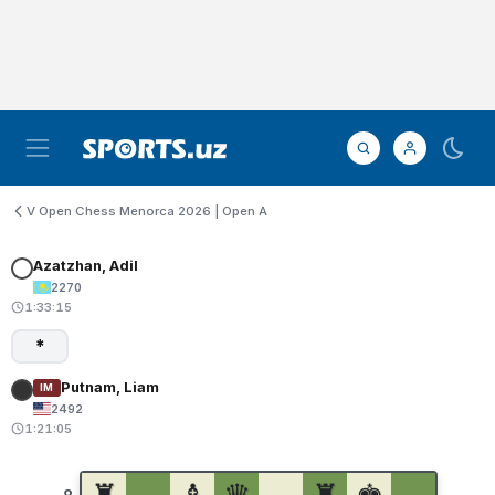
V Open Chess Menorca 2026 | Open A
Azatzhan, Adil
2270
1:33:15
*
Putnam, Liam
IM
2492
1:21:05