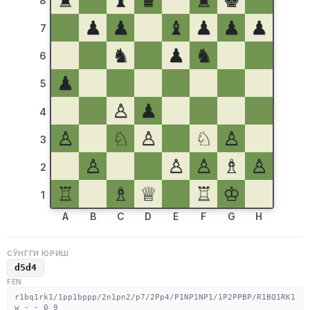
♜
♝
♛
♜
♚
8
♟
♟
♝
♟
♟
♟
7
♞
♟
♞
6
♟
5
♙
♟
4
♙
♘
♙
♘
♙
3
♙
♙
♙
♗
♙
2
♖
♗
♕
♖
♔
1
A
B
C
D
E
F
G
H
СЎНГГИ ЮРИШ
d5d4
FEN
r1bq1rk1/1pp1bppp/2n1pn2/p7/2Pp4/P1NP1NP1/1P2PPBP/R1BQ1RK1
w - - 0 9