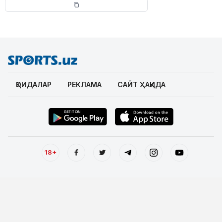
ҚОИДАЛАР
РЕКЛАМА
САЙТ ҲАҚИДА
18+