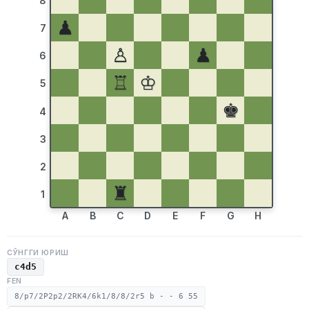
8
♟
7
♙
♟
6
♖
♔
5
♚
4
3
2
♜
1
A
B
C
D
E
F
G
H
СЎНГГИ ЮРИШ
c4d5
FEN
8/p7/2P2p2/2RK4/6k1/8/8/2r5 b - - 6 55