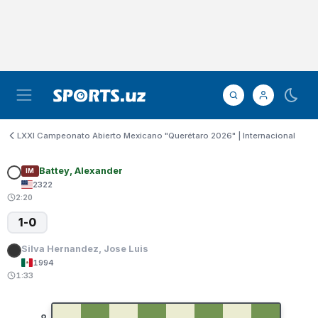
LXXI Campeonato Abierto Mexicano "Querétaro 2026" | Internacional
Battey, Alexander
IM
2322
2:20
1-0
Silva Hernandez, Jose Luis
1994
1:33