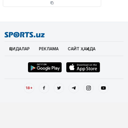
ҚОИДАЛАР
РЕКЛАМА
САЙТ ҲАҚИДА
18+