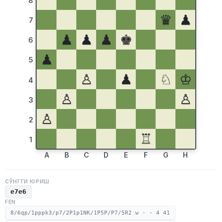
8
♛
♟
7
♟
♟
♟
♚
6
♟
5
♙
♟
♘
♔
4
♙
♙
3
♙
2
♖
1
A
B
C
D
E
F
G
H
СЎНГГИ ЮРИШ
e7e6
FEN
8/6qp/1pppk3/p7/2P1p1NK/1P5P/P7/5R2 w - - 4 41