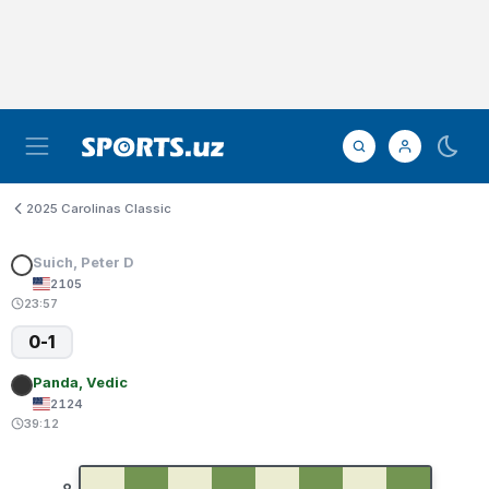
2025 Carolinas Classic
Suich, Peter D
2105
23:57
0-1
Panda, Vedic
2124
39:12