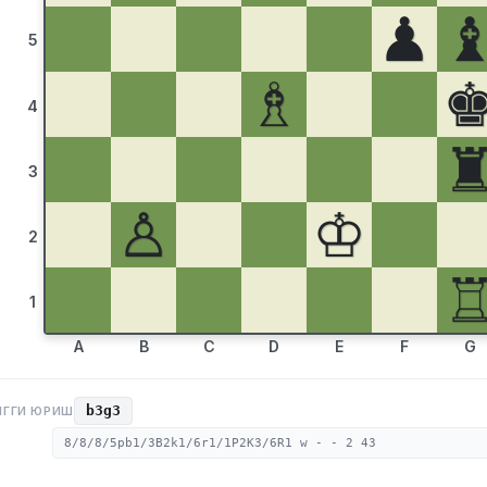
♟
5
♗
4
3
♙
♔
2
1
A
B
C
D
E
F
G
b3g3
НГГИ ЮРИШ
8/8/8/5pb1/3B2k1/6r1/1P2K3/6R1 w - - 2 43