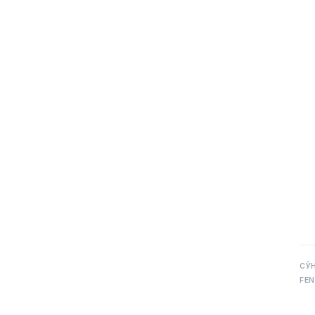
СЎ
FEN