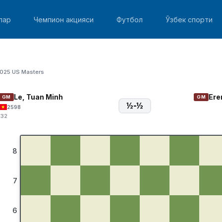
лар
Чемпион акцияси
Футбол
Ўзбек спорти
025 US Masters
Le, Tuan Minh
Ere
GM
GM
½-½
2598
:32
8
7
6