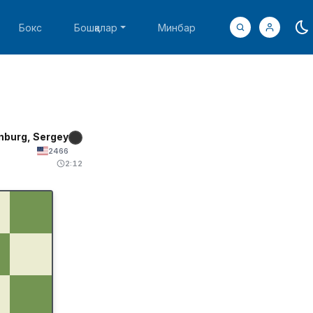
Бокс
Бошқалар
Минбар
nburg, Sergey
2466
2:12