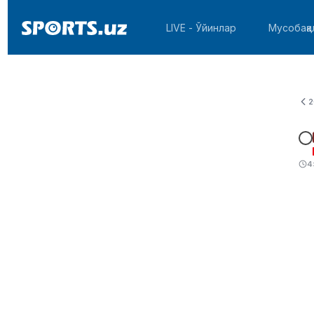
LIVE - Ўйинлар
Мусобақа
2
4