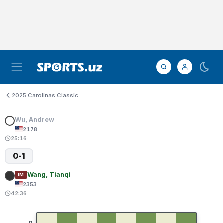
2025 Carolinas Classic
Wu, Andrew
2178
25:16
0-1
Wang, Tianqi
IM
2353
42:36