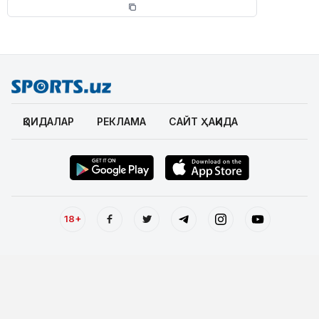
ҚОИДАЛАР
РЕКЛАМА
САЙТ ҲАҚИДА
18+