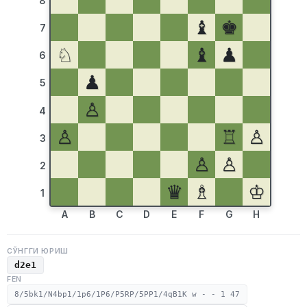
8
♝
♚
7
♘
♝
♟
6
♟
5
♙
4
♙
♖
♙
3
♙
♙
2
♛
♗
♔
1
A
B
C
D
E
F
G
H
СЎНГГИ ЮРИШ
d2e1
FEN
8/5bk1/N4bp1/1p6/1P6/P5RP/5PP1/4qB1K w - - 1 47