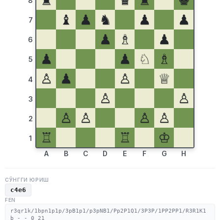
♜
♛
♜
♚
8
♝
♟
♞
♟
♟
7
♟
♗
♟
6
♟
♟
♘
♗
5
♙
♟
♙
♕
4
♙
♙
3
♙
♙
♙
♙
2
♖
♖
♔
1
A
B
C
D
E
F
G
H
СЎНГГИ ЮРИШ
c4e6
FEN
r3qr1k/1bpn1p1p/3pB1p1/p3pNB1/Pp2P1Q1/3P3P/1PP2PP1/R3R1K1
b - - 0 21