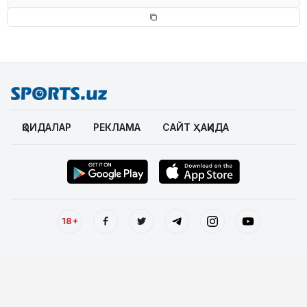
ҚОИДАЛАР
РЕКЛАМА
САЙТ ҲАҚИДА
18+