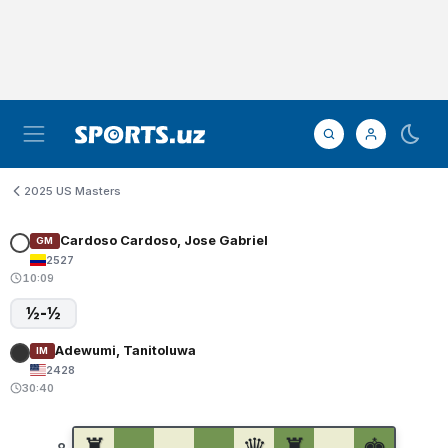
2025 US Masters
Cardoso Cardoso, Jose Gabriel
GM
2527
10:09
½-½
Adewumi, Tanitoluwa
IM
2428
30:40