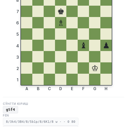
8
♚
7
♗
6
5
♝
♟
4
3
♔
2
1
A
B
C
D
E
F
G
H
СЎНГГИ ЮРИШ
g5f4
FEN
8/3k4/3B4/8/5b1p/8/6K1/8 w - - 0 80