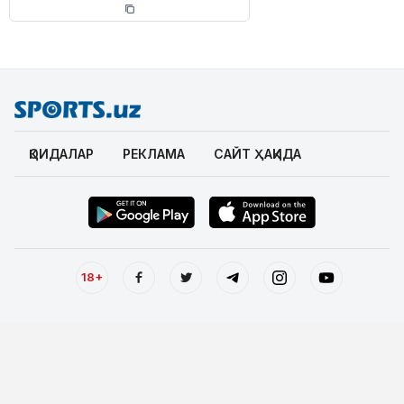
ҚОИДАЛАР
РЕКЛАМА
САЙТ ҲАҚИДА
18+