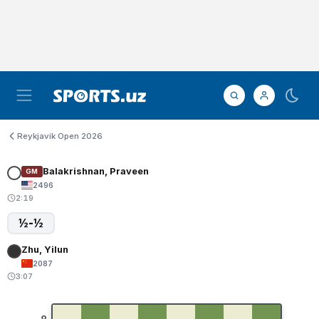
Reykjavik Open 2026
Balakrishnan, Praveen
GM
2496
2:19
½-½
Zhu, Yilun
2087
3:07