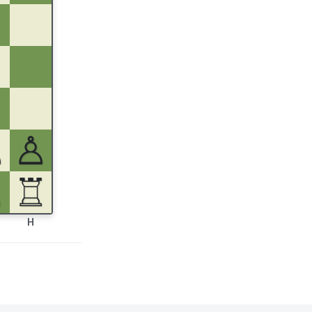
♙
♙
♘
♖
H