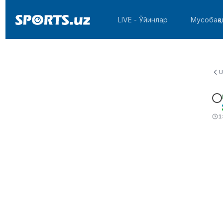
LIVE - Ўйинлар
Мусобақа
U
1