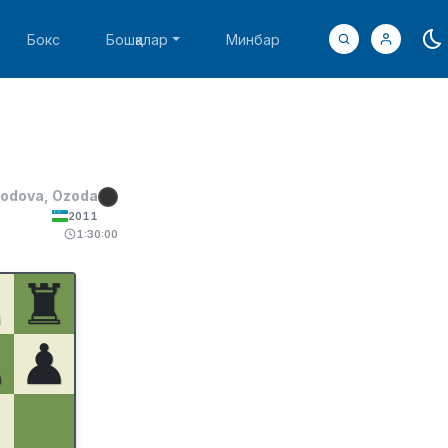
Бокс
Бошқалар
Минбар
odova, Ozoda
2011
1:30:00
♞
♜
♟
♟