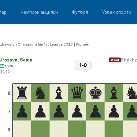
лар
Чемпион акцияси
Футбол
Ўзбек спорти
zbekistan Championship 1st League 2026 | Women
Urozova, Saida
Shakhz
WCM
1-0
1528
:30:00
♜
♞
♝
♛
♚
♝
8
♟
♟
♟
♟
♟
♟
7
6