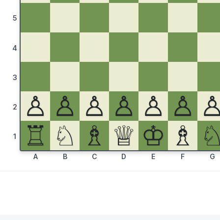
5
4
3
♙
♙
♙
♙
♙
♙
2
♖
♘
♗
♕
♔
♗
1
A
B
C
D
E
F
G