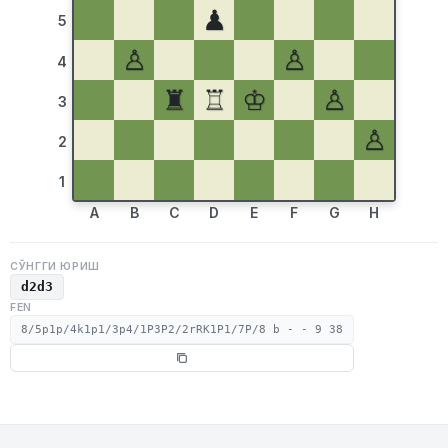
♟
5
♙
♙
4
♜
♖
♔
♙
3
♙
2
1
A
B
C
D
E
F
G
H
СЎНГГИ ЮРИШ
d2d3
FEN
8/5p1p/4k1p1/3p4/1P3P2/2rRK1P1/7P/8 b - - 9 38