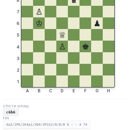
♛
8
♙
7
♔
♟
6
♕
5
♙
♚
4
3
2
1
A
B
C
D
E
F
G
H
СЎНГГИ ЮРИШ
c6b6
FEN
4q3/1P6/1K4p1/3Q4/3P1k2/8/8/8 b - - 4 74