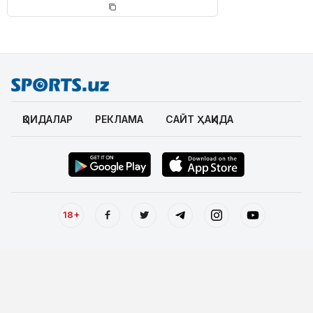
ҚОИДАЛАР
РЕКЛАМА
САЙТ ҲАҚИДА
18+