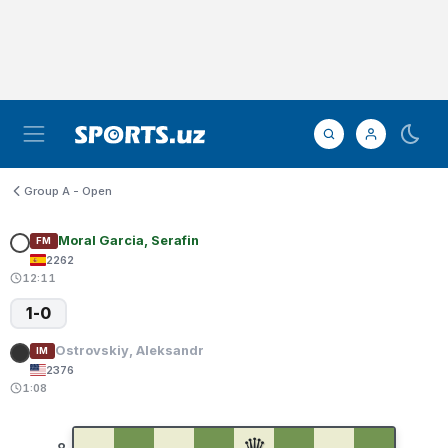
Group A - Open
Moral Garcia, Serafin
FM
2262
12:11
1-0
Ostrovskiy, Aleksandr
IM
2376
1:08