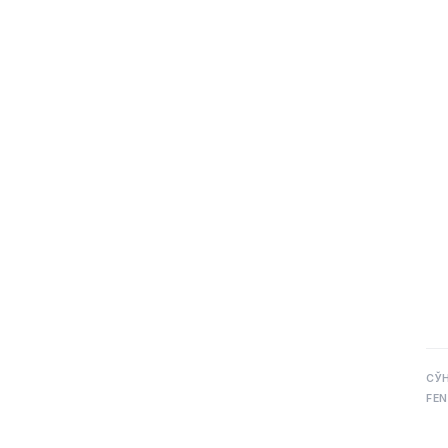
СЎ
FEN