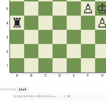
♙
5
♜
4
3
2
1
A
B
C
D
E
F
G
a1a4
НГГИ ЮРИШ
8/5k2/8/5PK1/r5P1/8/8/8 w - - 1 88