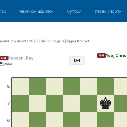
лар
Чемпион акцияси
Футбол
Ўзбек спорти
reamHack Atlanta 2026 | Group Stage B | Upper Bracket
Yoo, Chri
GM
Robson, Ray
GM
0-1
2653
8
♚
7
6