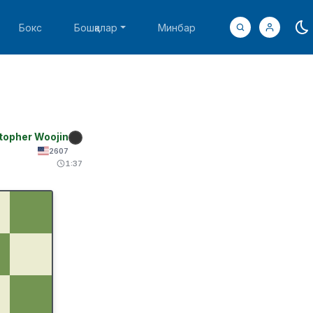
Бокс
Бошқалар
Минбар
stopher Woojin
2607
1:37