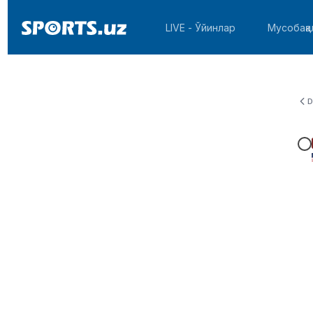
LIVE - Ўйинлар
Мусобақа
D