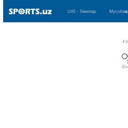
LIVE - Ўйинлар
Мусобақа
U
1