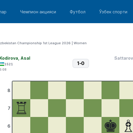
лар
Чемпион акцияси
Футбол
Ўзбек спорти
zbekistan Championship 1st League 2026 | Women
Kodirova, Asal
Sattarov
1-0
1521
6:08
8
♖
7
♚
6