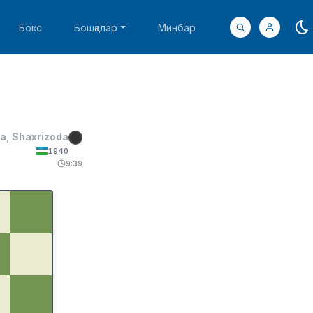
Бокс
Бошқалар
Минбар
a, Shaxrizoda
1940
9:39
♗