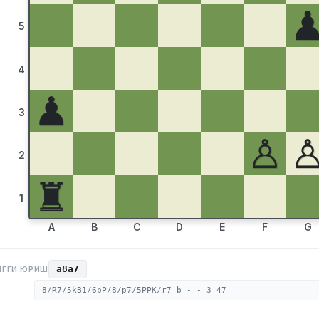
5
4
♟
3
♙
2
♜
1
A
B
C
D
E
F
G
a8a7
НГГИ ЮРИШ
8/R7/5kB1/6pP/8/p7/5PPK/r7 b - - 3 47