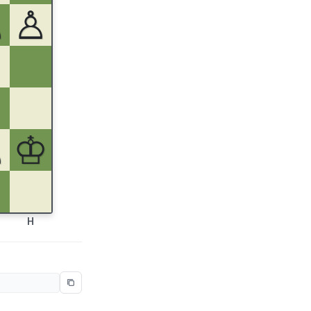
♟
♙
♙
♔
H