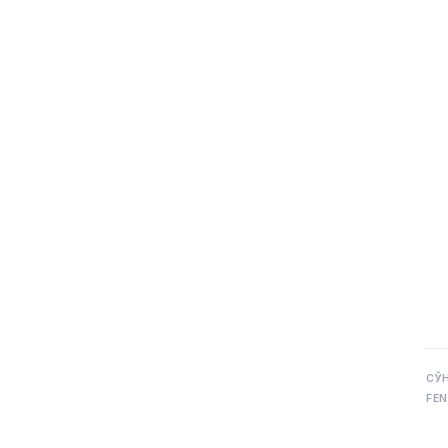
СЎ
FEN