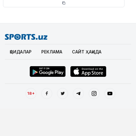
ҚОИДАЛАР
РЕКЛАМА
САЙТ ҲАҚИДА
18+