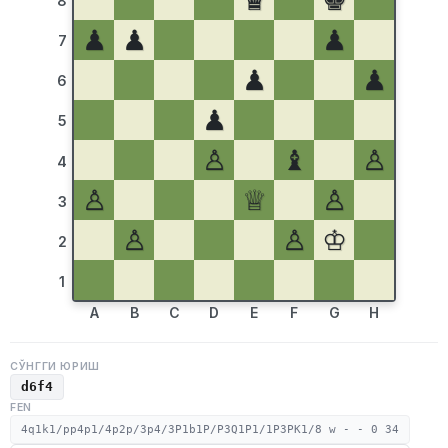
♛
♚
8
♟
♟
♟
7
♟
♟
6
♟
5
♙
♝
♙
4
♙
♕
♙
3
♙
♙
♔
2
1
A
B
C
D
E
F
G
H
СЎНГГИ ЮРИШ
d6f4
FEN
4q1k1/pp4p1/4p2p/3p4/3P1b1P/P3Q1P1/1P3PK1/8 w - - 0 34