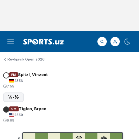
Reykjavik Open 2026
Spitzl, Vinzent
FM
2356
7:55
½-½
Tiglon, Bryce
GM
2550
6:09