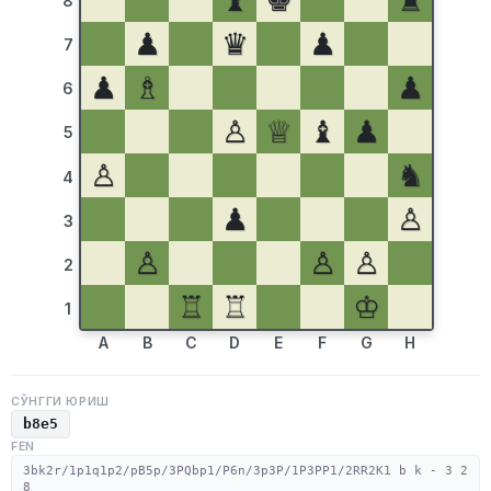
♝
♚
♜
8
♟
♛
♟
7
♟
♗
♟
6
♙
♕
♝
♟
5
♙
♞
4
♟
♙
3
♙
♙
♙
2
♖
♖
♔
1
A
B
C
D
E
F
G
H
СЎНГГИ ЮРИШ
b8e5
FEN
3bk2r/1p1q1p2/pB5p/3PQbp1/P6n/3p3P/1P3PP1/2RR2K1 b k - 3 2
8