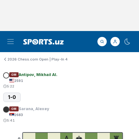
2026 Chess.com Open | Play-In 4
Antipov, Mikhail Al.
GM
2591
5:22
1-0
Sarana, Alexey
GM
2683
5:41