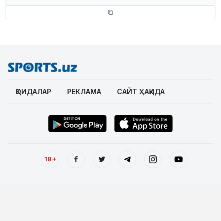
ҚОИДАЛАР
РЕКЛАМА
САЙТ ҲАҚИДА
18+