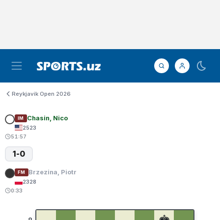
Reykjavik Open 2026
Chasin, Nico
IM
2523
51:57
1-0
Brzezina, Piotr
FM
2328
0:33