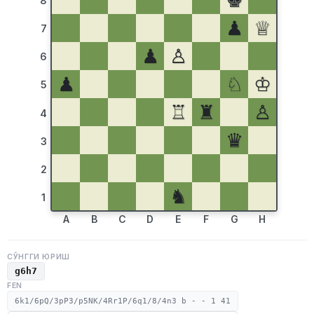
♚
8
♟
♕
7
♟
♙
6
♟
♘
♔
5
♖
♜
♙
4
♛
3
2
♞
1
A
B
C
D
E
F
G
H
СЎНГГИ ЮРИШ
g6h7
FEN
6k1/6pQ/3pP3/p5NK/4Rr1P/6q1/8/4n3 b - - 1 41