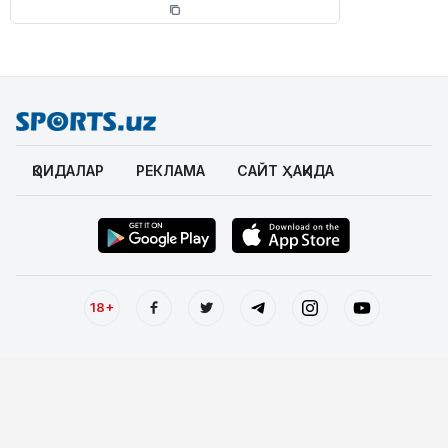
ҚОИДАЛАР
РЕКЛАМА
САЙТ ҲАҚИДА
18+