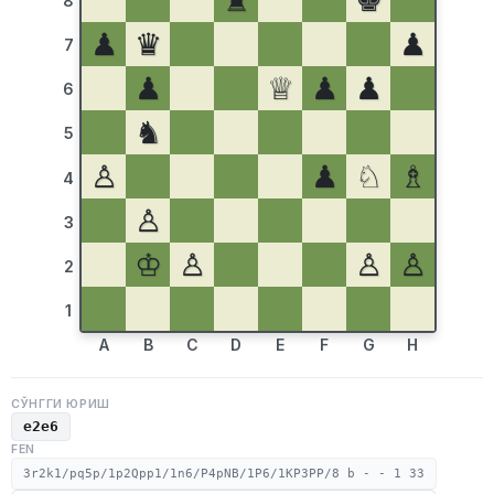
♜
♚
8
♟
♛
♟
7
♟
♕
♟
♟
6
♞
5
♙
♟
♘
♗
4
♙
3
♔
♙
♙
♙
2
1
A
B
C
D
E
F
G
H
СЎНГГИ ЮРИШ
e2e6
FEN
3r2k1/pq5p/1p2Qpp1/1n6/P4pNB/1P6/1KP3PP/8 b - - 1 33