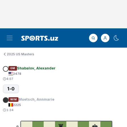
2025 US Masters
Shabalov, Alexander
GM
2478
4:07
1-0
Muetsch, Annmarie
WIM
2225
1:24