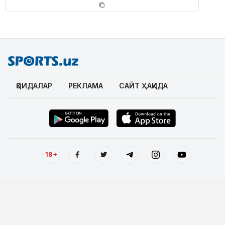
ҚОИДАЛАР
РЕКЛАМА
САЙТ ҲАҚИДА
18+